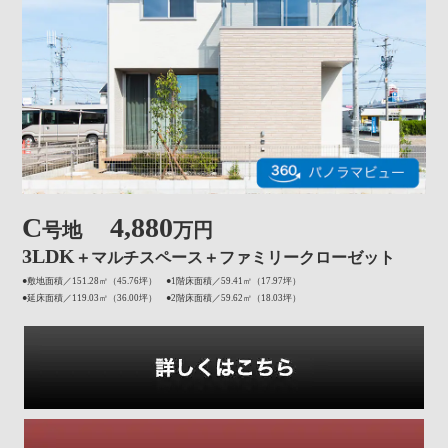
C
4,880
号地
万円
3LDK
＋マルチスペース＋ファミリークローゼット
●敷地面積／151.28㎡（45.76坪） ●1階床面積／59.41㎡（17.97坪）
●延床面積／119.03㎡（36.00坪） ●2階床面積／59.62㎡（18.03坪）