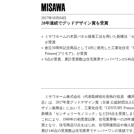
2017年10月04日
28年連続でグッドデザイン賞を受賞
○
ミサワホームの木質パネル接着工法を用いた新構法「
が受賞
○
創立50周年記念商品として4月に発売した工業化住宅「CE
Primore(プリモア)」が受賞
○
6点が受賞、累計受賞数は住宅業界ナンバーワンの146
ミサワホーム株式会社（代表取締役社長執行役員 磯
志）は、2017年度グッドデザイン賞（主催 公益財団法人
ザイン振興会）において、工業化住宅「CENTURY Primor
新構法「センチュリーモノコック」など計6点を受賞しま
これにより、1990年の初受賞以降、住宅業界唯一の28年
賞となり、住宅商品53点をはじめ、住宅関連部品や個人
累計146点の受賞数は住宅業界でナンバーワンの実績です