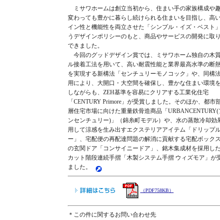
ミサワホームは創立当初から、住まい手の家族構成や
変わっても豊かに暮らし続けられる住まいを目指し、高
イン性と機能性を両立させた「シンプル・イズ・ベスト
うデザインポリシーのもと、商品やサービスの開発に取
できました。
今回のグッドデザイン賞では、ミサワホーム独自の木
ル接着工法を用いて、高い耐震性能と業界最高水準の断
を実現する新構法「センチュリーモノコック」や、同構
用により、大開口・大空間を確保し、豊かな住まい環境
しながらも、ZEH基準を容易にクリアする工業化住宅
「CENTURY Primore」が受賞しました。そのほか、都市
層住宅市場に向けた重量鉄骨造商品「URBANCENTURY
ンセンチュリー)」（錦糸町モデル）や、水の蒸散冷却効
用して涼感を生み出すエクステリアアイテム「ドリップ
ー」、宅配便の再配達問題の解消に貢献する宅配ボック
の玄関ドア「コンサイニードア」、銘木集成材を採用し
カット階段連続手摺「木製システム手摺 ウィズモア」が
ました。
（PDF758KB）
＊この件に関するお問い合わせ先