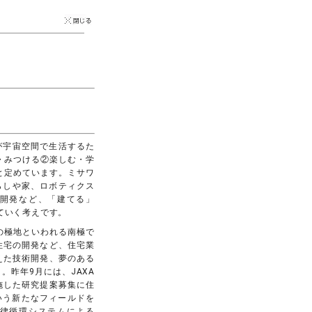
人類が宇宙空間で生活するた
・みつける②楽しむ・学
と定めています。ミサワ
暮らしや家、ロボティクス
開発など、「建てる」
ていく考えです。
の極地といわれる南極で
住宅の開発など、住宅業
えた技術開発、夢のある
。昨年9月には、JAXA
施した研究提案募集に住
いう新たなフィールドを
律循環システムによる