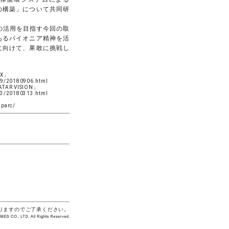
の構築」について共同研
術の活用を目指す今回の取
あるパイオニア精神を活
に向けて、果敢に挑戦し
 X」
09/20180906.html
AR VISION」
03/20180313.html
sparc/
りますのでご了承ください。