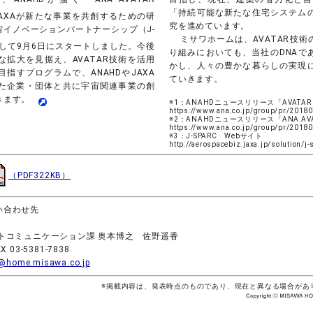
「持続可能な新たな住宅システム
AXAが新たな事業を共創するための研
究を進めています。
イノベーションパートナーシップ（J-
ミサワホームは、AVATAR技
して9月6日にスタートしました。今後
り組みにおいても、当社のDNAで
拡大を見据え、AVATAR技術を活用
かし、人々の豊かな暮らしの実現
指すプログラムで、ANAHDやJAXA
ていきます。
た企業・団体と共に宇宙関連事業の創
いきます。
※1：ANAHDニュースリリース「AVATAR
https://www.ana.co.jp/group/pr/2018
※2：ANAHDニュースリリース「ANA AVAT
https://www.ana.co.jp/group/pr/2018
※3：J-SPARC Webサイト
http://aerospacebiz.jaxa.jp/solution/j-
（PDF322KB）
い合わせ先
トコミュニケーション課 奥本博之 佐野遥香
X 03-5381-7838
@home.misawa.co.jp
※掲載内容は、発表時点のものであり、現在と異なる場合があ