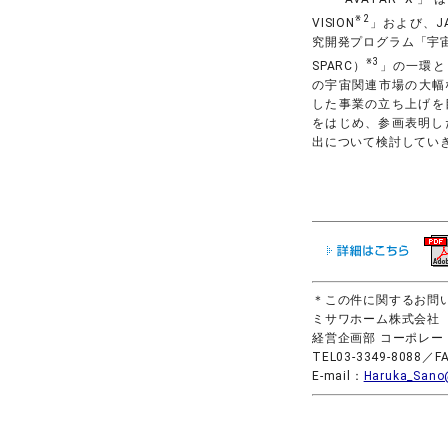
※2
VISION
」および、J
究開発プログラム「宇宙
※3
SPARC）
」の一環と
の宇宙関連市場の大幅な
した事業の立ち上げを目
をはじめ、参画表明し
出について検討して
＊この件に関するお問
ミサワホーム株式会社
経営企画部 コーポレー
TEL03-3349-8088／FA
E-mail：
Haruka_Sano