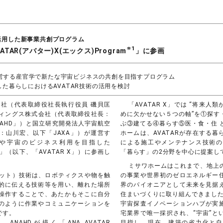
を活用した新事業共創プログラム
※1
TAR(アバター)X(エックス)Program
」に参画
が運営する産官学で新たな宇宙ビジネスの共創を目指すプログラム
た暮らしにおけるAVATAR技術の活用を検討
社（代表取締役社長執行役員 磯貝匡
「AVATAR X」では “将来
ディングス株式会社（代表取締役社長：
めに欠かせない５つの軸”を①探す
AHD」）と国立研究開発法人宇宙航空
ぶ③建てる④暮らす⑤医・食・住 
：山川宏、以下「JAXA」）が運営す
ホームは、AVATARが存在する
や宇宙のビジネス利用を目指した
による施工やメンテナンス技術の
ram」（以下、「AVATAR X」）に参画し
「暮らす」の2分野を中心に提案し
ミサワホームはこれまで、地上
ロボット）技術は、ロボティクスや物を触
の事業や世界初のゼロエネルギー
的に伝える技術等を用い、離れた場所
界のパイオニアとして未来を見据
操作することで、あたかもそこに自分
住まいづくりに取り組んできました
のように作業やコミュニケーションを
宇宙探査イノベーションハブが実
です。
宅業界で唯一採択され、“宇宙”と
は、ANAHDが描く「ANA AVATAR
目指し、現在、建築の省力化と自