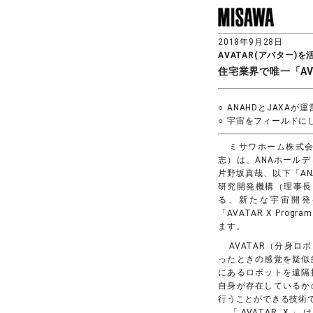
2018年9月28日
AVATAR(アバター)
住宅業界で唯一「AVA
○
ANAHDとJAXA
○
宇宙をフィールドにし
ミサワホーム株式会
志）は、ANAホール
片野坂真哉、以下「AN
研究開発機構（理事長
る、新たな宇宙開発
「AVATAR X Prog
ます。
AVATAR（分身
ったときの感覚を疑似
にあるロボットを遠隔
自身が存在しているか
行うことができる技術
「AVATAR X」