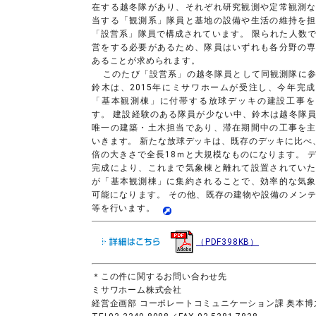
在する越冬隊があり、それぞれ研究観測や定常観測
当する「観測系」隊員と基地の設備や生活の維持を
「設営系」隊員で構成されています。 限られた人数
営をする必要があるため、隊員はいずれも各分野の
あることが求められます。
このたび「設営系」の越冬隊員として同観測隊に
鈴木は、2015年にミサワホームが受注し、今年完
「基本観測棟」に付帯する放球デッキの建設工事を
す。 建設経験のある隊員が少ない中、鈴木は越冬隊
唯一の建築・土木担当であり、滞在期間中の工事を
いきます。 新たな放球デッキは、既存のデッキに比べ、
倍の大きさで全長18ｍと大規模なものになります。 
完成により、これまで気象棟と離れて設置されてい
が「基本観測棟」に集約されることで、効率的な気
可能になります。 その他、既存の建物や設備のメン
等を行います。
（PDF398KB）
＊この件に関するお問い合わせ先
ミサワホーム株式会社
経営企画部 コーポレートコミュニケーション課 奥本