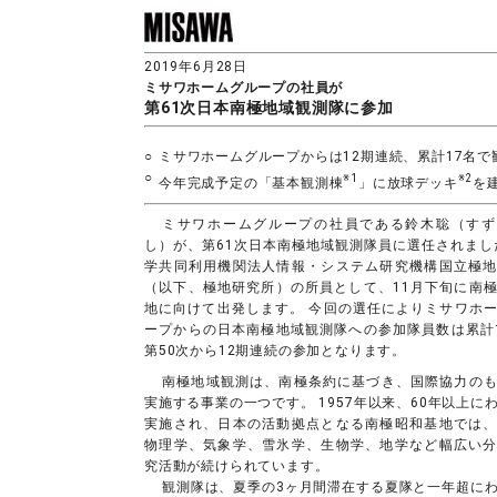
2019年6月28日
ミサワホームグループの社員が
第61次日本南極地域観測隊に参加
○
ミサワホームグループからは12期連続、累計17名で
○
※1
※2
今年完成予定の「基本観測棟
」に放球デッキ
を
ミサワホームグループの社員である鈴木聡（すず
し）が、第61次日本南極地域観測隊員に選任されまし
学共同利用機関法人情報・システム研究機構国立極
（以下、極地研究所）の所員として、11月下旬に南
地に向けて出発します。 今回の選任によりミサワホ
ープからの日本南極地域観測隊への参加隊員数は累計
第50次から12期連続の参加となります。
南極地域観測は、南極条約に基づき、国際協力の
実施する事業の一つです。 1957年以来、60年以上に
実施され、日本の活動拠点となる南極昭和基地では
物理学、気象学、雪氷学、生物学、地学など幅広い
究活動が続けられています。
観測隊は、夏季の3ヶ月間滞在する夏隊と一年超に