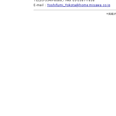
TEL03-3349-8088／FAX 03-5381-7838
E-mail：
Yoshifumi_Yokota@home.misawa.co.jp
※掲載