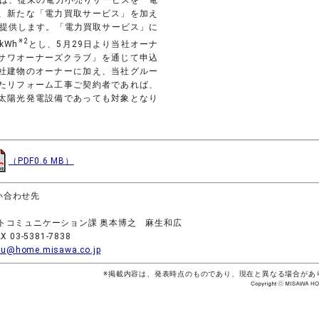
は、従来の電力小売りサービスを「電
、新たな「電力買取サービス」を加え
を提供します。「電力買取サービス」に
※2
kWh
とし、5月29日より当社オーナ
ミサワオーナーズクラブ」を通じて申込
社建物のオーナーに加え、当社グルー
たリフォーム工事ご契約者であれば、
太陽光発電設備であっても対象となり
（PDF0.6 MB）
い合わせ先
トコミュニケーション課 奥本博之 麻生和広
X 03-5381-7838
ou@home.misawa.co.jp
※掲載内容は、発表時点のものであり、現在と異なる場合があ