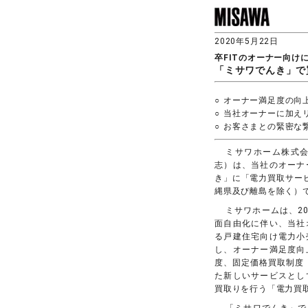
2020年5月22日
卒FITのオーナー向け
「ミサワでんき」で
○
オーナー満足度の向
○
当社オーナーに加え
○
お客さまとの緊密な
ミサワホーム株式会
志）は、当社のオーナ
き」に「電力買取サービ
縄県及び離島を除く）
ミサワホームは、2
面自由化に伴い、当社
る戸建住宅向け電力小
し、オーナー満足度向
度、固定価格買取制度（
た新しいサービスとし
買取りを行う「電力買