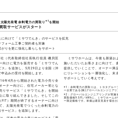
※1
に太陽光発電 余剰電力の買取り
を開始
買取サービスがスタート
上に向けて「ミサワでんき」のサービスを拡充
リフォーム工事ご契約者も対象
繋がりを更に強化し暮らしをサポート
社（代表取締役社長執行役員 磯貝匡
ミサワホームは、今後も新築お
ー向けに電力を販売する「ミサワでん
施いただいたお客さまに向けて、
ス」を追加し、5月29日より全国（沖
提供していくことで、オーナー満
で申込みの受付を開始します。
にリレーションを一層強化し、末
サポートしていく考えです。
016年4月から開始された電力小売り全
オーナー向けに、住宅メーカー初とな
※1：余剰電力の買取りは、トヨタグルー
売りサービス「ミサワでんき」を開始
ー企業である(株)グローバルエンジニア
※2：グローバルエンジニアリングが実施
上に取り組んできました。そしてこの
買取価格9.5円／kWhに、ミサワホームが
FIT）期間が終了するオーナーに向け
ー限定価格です。単価は適宜見直す場合が
て、太陽光発電でつくった余剰電力の
取サービス」を追加します。