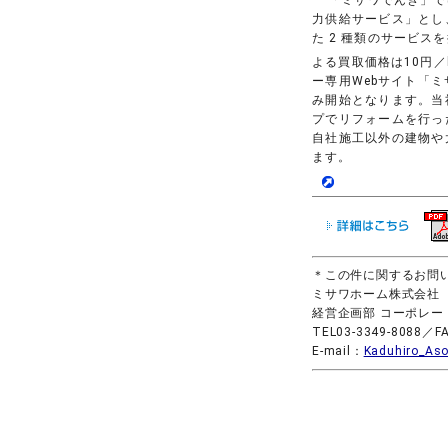
「ミサワでんき」で
力供給サービス」とし
た 2 種類のサービス
よる買取価格は10円／
ー専用Webサイト「
み開始となります。当
プでリフォームを行っ
自社施工以外の建物や
ます。
＊この件に関するお問
ミサワホーム株式会社
経営企画部 コーポレー
TEL03-3349-8088／FA
E-mail：
Kaduhiro_As