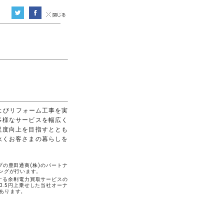
よびリフォーム工事を実
多様なサービスを幅広く
足度向上を目指すととも
永くお客さまの暮らしを
プの豊田通商(株)のパートナ
リングが行います。
する余剰電力買取サービスの
0.5円上乗せした当社オーナ
あります。