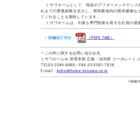
ミサワホームとして、現役のアフターメンテナンス
れまでの業務経験を生かし、昭和基地内の既存建物な
てくれることを期待しています。
ミサワホームは、今後も専門技術を有する社員の派
（PDF0.7MB）
＊この件に関するお問い合わせ先
ミサワホーム㈱ 管理本部 広報・渉外部 コーポレート
TEL03-3349-8088／FAX 03-5381-7838
E-mail：
koho@home.misawa.co.jp
※掲載