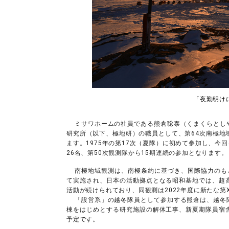
「夜勤明けに
ミサワホームの社員である熊倉聡泰（くまくらとし
研究所（以下、極地研）の職員として、第64次南極地
ます。1975年の第17次（夏隊）に初めて参加し、
26名、第50次観測隊から15期連続の参加となります。
南極地域観測は、南極条約に基づき、国際協力のもと
て実施され、日本の活動拠点となる昭和基地では、超
活動が続けられており、同観測は2022年度に新たな第
「設営系」の越冬隊員として参加する熊倉は、越冬
棟をはじめとする研究施設の解体工事、新夏期隊員宿
予定です。