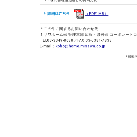
2：株式会社渡辺組との共同受賞
（PDF1MB）
＊この件に関するお問い合わせ先
ミサワホーム㈱ 管理本部 広報・渉外部 コーポレート
TEL03-3349-8088／FAX 03-5381-7838
E-mail：
koho@home.misawa.co.jp
※掲載