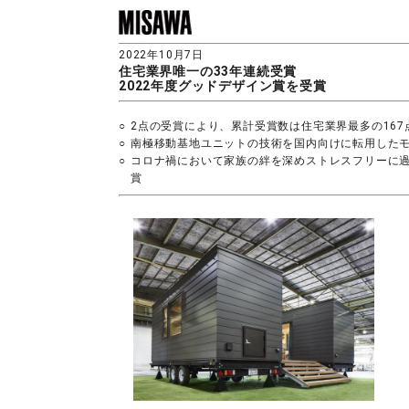
2022年10月7日
住宅業界唯一の33年連続受賞
2022年度グッドデザイン賞を受賞
○
2点の受賞により、累計受賞数は住宅業界最多の167
○
南極移動基地ユニットの技術を国内向けに転用した
○
コロナ禍において家族の絆を深めストレスフリーに
賞