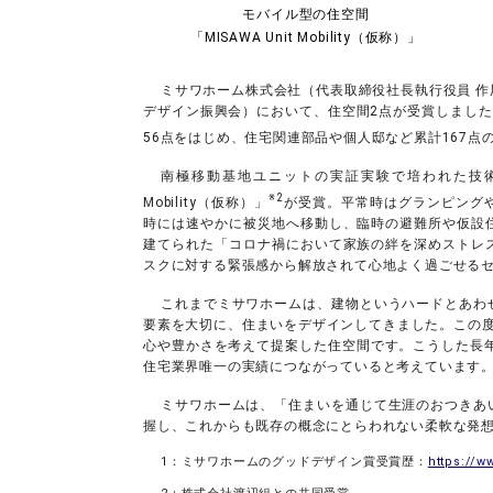
モバイル型の住空間
「MISAWA Unit Mobility（仮称）」
ミサワホーム株式会社（代表取締役社長執行役員 作尾
デザイン振興会）において、住空間2点が受賞しました
56点をはじめ、住宅関連部品や個人邸など累計167点
南極移動基地ユニットの実証実験で培われた技術を
※2
Mobility（仮称）」
が受賞。平常時はグランピング
時には速やかに被災地へ移動し、臨時の避難所や仮設
建てられた「コロナ禍において家族の絆を深めストレ
スクに対する緊張感から解放されて心地よく過ごせる
これまでミサワホームは、建物というハードとあわ
要素を大切に、住まいをデザインしてきました。この
心や豊かさを考えて提案した住空間です。こうした長
住宅業界唯一の実績につながっていると考えています
ミサワホームは、「住まいを通じて生涯のおつきあ
握し、これからも既存の概念にとらわれない柔軟な発
1：ミサワホームのグッドデザイン賞受賞歴：
https://