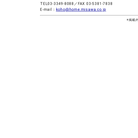
TEL03-3349-8088／FAX 03-5381-7838
E-mail：
koho@home.misawa.co.jp
※掲載