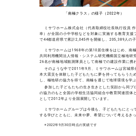
「南極クラス」の様子（2022年）
ミサワホーム株式会社（代表取締役社長執行役員 
幸）が全国の小中学校などを対象に実施する教育支援プ
で44都道府県で累計2,045件を開催し、205,389人
ミサワホームは1968年の第10居住棟をはじめ、
共同利用機関法人情報・システム研究機構国立極地研
26名が南極地域観測隊員として南極での建設作業に携
そのような中で2011年9月、ミサワホームは宮城
本大震災を体験した子どもたちに夢を持ってもらうた
し、極地研の協力を得て、南極を通じて地球環境を学
参加した子どもたちの生き生きとした笑顔から同プ
の協力のもと全国の学校生活協同組合や教育関連団体
として2012年より全国展開しています。
ミサワホームグループは今後も、子どもたちにとっ
する学びとともに、未来や夢、希望について考えるき
※2022年9月30日時点の実績です