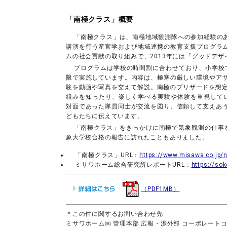
「南極クラス」概要
「南極クラス」は、南極地域観測隊への参加経験の
講演を行う産官学および地域連携の教育支援プログラムで
ムの社会貢献の取り組みで、2013年には「グッドデ
プログラムは学校の時間割に合わせており、小学校で
限で実施しています。内容は、極寒の厳しい環境やア
験を動画や写真を交えて解説。南極のブリザードを想定
組みを知ったり、楽しく学べる実験や体験を重視して
対面であった隊員同士が交流を図り、信頼して支えあ
どもたちに伝えています。
「南極クラス」をきっかけに南極で気象観測の仕事
象大学校合格の報告に訪れたこともありました。
「南極クラス」URL：
https://www.misawa.co.jp/n
ミサワホーム総合研究所レポートURL：
https://so
（PDF1MB）
＊この件に関するお問い合わせ先
ミサワホーム㈱ 管理本部 広報・渉外部 コーポレート