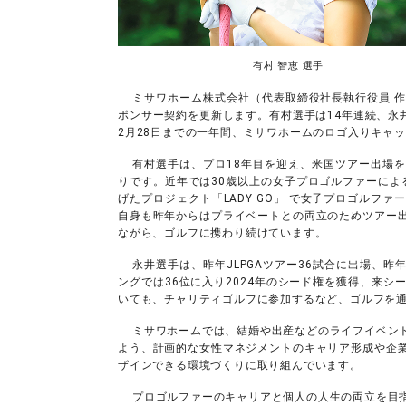
有村 智恵 選手
ミサワホーム株式会社（代表取締役社長執行役員 
ポンサー契約を更新します。有村選手は14年連続、永
2月28日までの一年間、ミサワホームのロゴ入りキャ
有村選手は、プロ18年目を迎え、米国ツアー出場
りです。近年では30歳以上の女子プロゴルファーによる
げたプロジェクト「LADY GO」 で女子プロゴルフ
自身も昨年からはプライベートとの両立のためツアー
ながら、ゴルフに携わり続けています。
永井選手は、昨年JLPGAツアー36試合に出場、
ングでは36位に入り2024年のシード権を獲得、来
いても、チャリティゴルフに参加するなど、ゴルフを
ミサワホームでは、結婚や出産などのライフイベン
よう、計画的な女性マネジメントのキャリア形成や企
ザインできる環境づくりに取り組んでいます。
プロゴルファーのキャリアと個人の人生の両立を目