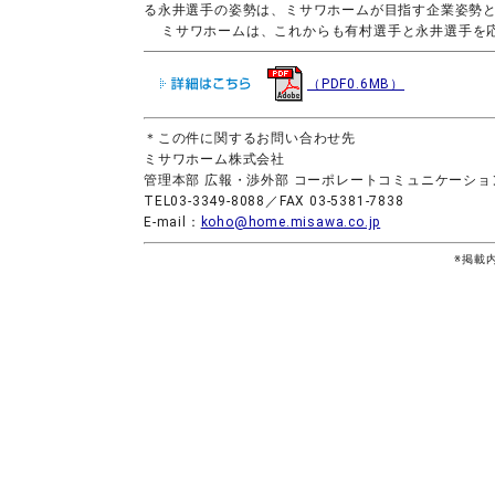
る永井選手の姿勢は、ミサワホームが目指す企業姿勢
ミサワホームは、これからも有村選手と永井選手を
（PDF0.6MB）
＊この件に関するお問い合わせ先
ミサワホーム株式会社
管理本部 広報・渉外部 コーポレートコミュニケーショ
TEL03-3349-8088／FAX 03-5381-7838
E-mail：
koho@home.misawa.co.jp
※掲載