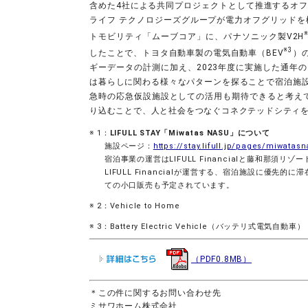
含めた4社による共同プロジェクトとして推進するオフグリ
ライフ テクノロジーズグループが電力オフグリッドを検
トモビリティ「ムーブコア」に、パナソニック製V2H
※3
したことで、トヨタ自動車製の電気自動車（BEV
）
ギーデータの計測に加え、2023年度に実施した通年
は暮らしに関わる様々なパターンを探ることで宿泊施
急時の応急仮設施設としての活用も期待できると考えて
り込むことで、人と社会をつなぐコネクテッドシティ
1：
LIFULL STAY「Miwatas NASU」について
施設ページ：
https://stay.lifull.jp/pages/miwatas
宿泊事業の運営はLIFULL Financialと藤和那須
LIFULL Financialが運営する、宿泊施設に優先的
ての小口販売も予定されています。
2：Vehicle to Home
3：Battery Electric Vehicle（バッテリ式電気自動車）
（PDF0.8MB）
＊この件に関するお問い合わせ先
ミサワホーム株式会社