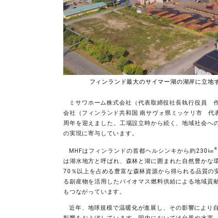
フィンランド最大のサイマー湖の湖岸に立地す
ミサワホーム株式会社（代表取締役社長執行役員 作
会社（フィンランド共和国 南サヴォ県ミッケリ市 代表取
周年を迎えました。工場設立時から続く、地域社会へ
の実現に寄与しています。
※
MHFはフィンランドの首都ヘルシンキから約230㎞
は湖水地方と呼ばれ、森林と湖に囲まれた自然豊かな
70％以上を占める豊富な森林資源から得られる品質の
る副産物を活用したバイオマス燃料供給による地域貢
もつながっています。
近年、地球規模で温暖化が進展し、その影響により
影響をおよぼしています。国内においては台風や水害