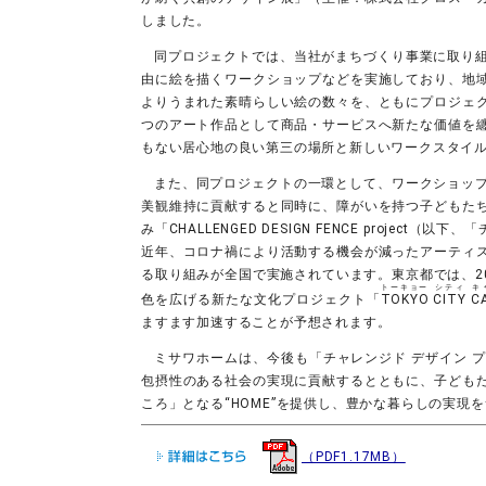
しました。
同プロジェクトでは、当社がまちづくり事業に取り
由に絵を描くワークショップなどを実施しており、地
よりうまれた素晴らしい絵の数々を、ともにプロジェ
つのアート作品として商品・サービスへ新たな価値を
もない居心地の良い第三の場所と新しいワークスタイ
また、同プロジェクトの一環として、ワークショッ
美観維持に貢献すると同時に、障がいを持つ子どもた
み「CHALLENGED DESIGN FENCE proje
近年、コロナ禍により活動する機会が減ったアーティ
る取り組みが全国で実施されています。東京都では、2
トーキョー
シティ
キ
色を広げる新たな文化プロジェクト「
TOKYO
CITY
C
ますます加速することが予想されます。
ミサワホームは、今後も「チャレンジド デザイン 
包摂性のある社会の実現に貢献するとともに、子ども
ころ」となる“HOME”を提供し、豊かな暮らしの実現
（PDF1.17MB）