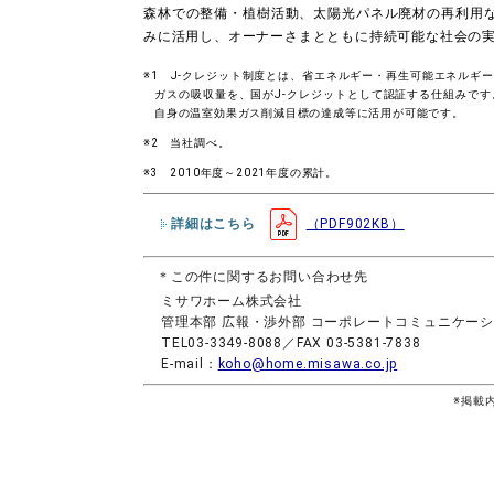
森林での整備・植樹活動、太陽光パネル廃材の再利用
みに活用し、オーナーさまとともに持続可能な社会の
1 J-クレジット制度とは、省エネルギー・再生可能エネルギ
ガスの吸収量を、国がJ-クレジットとして認証する仕組みです
自身の温室効果ガス削減目標の達成等に活用が可能です。
2 当社調べ。
3 2010年度～2021年度の累計。
詳細はこちら
（PDF902KB）
＊この件に関するお問い合わせ先
ミサワホーム株式会社
管理本部 広報・渉外部 コーポレートコミュニケー
TEL03-3349-8088／FAX 03-5381-7838
E-mail：
koho@home.misawa.co.jp
※掲載