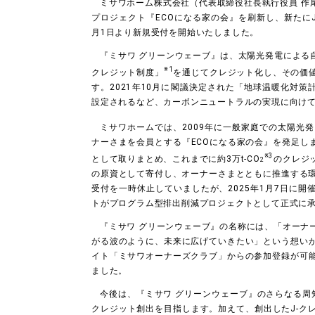
ミサワホーム株式会社（代表取締役社長執行役員 作尾
プロジェクト『ECOになる家の会』を刷新し、新たにJ
月1日より新規受付を開始いたしました。
『ミサワ グリーンウェーブ』は、太陽光発電による
※1
クレジット制度」
を通じてクレジット化し、その価
す。2021年10月に閣議決定された「地球温暖化対策計画
設定されるなど、カーボンニュートラルの実現に向け
ミサワホームでは、2009年に一般家庭での太陽光発
ナーさまを会員とする『ECOになる家の会』を発足し
※3
として取りまとめ、これまでに約3万t-CO
のクレジ
2
の原資として寄付し、オーナーさまとともに推進する環
受付を一時休止していましたが、2025年1月7日に開
トがプログラム型排出削減プロジェクトとして正式に
『ミサワ グリーンウェーブ』の名称には、「オーナ
がる波のように、未来に広げていきたい」という想い
イト「ミサワオーナーズクラブ」からの参加登録が可
ました。
今後は、『ミサワ グリーンウェーブ』のさらなる周知拡
クレジット創出を目指します。加えて、創出したJ-ク