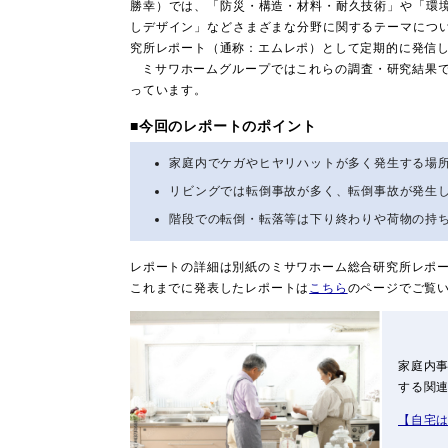
勝幸）では、「防災・構造・材料・耐久技術」や「環
しデザイン」などさまざまな分野に関するテーマにつ
究所レポート（通称：エムレポ）として定期的に発信
ミサワホームグループではこれらの調査・研究結果
っています。
■今回のレポートのポイント
家庭内でケガやヒヤリハットが多く発生する場
リビングでは転倒事故が多く、転倒事故が発生
階段での転倒・転落等は下り終わりや荷物の持
レポートの詳細は別紙のミサワホーム総合研究所レポ
これまでに発表したレポートは
こちら
のページでご覧
家庭内
する関連
【自宅