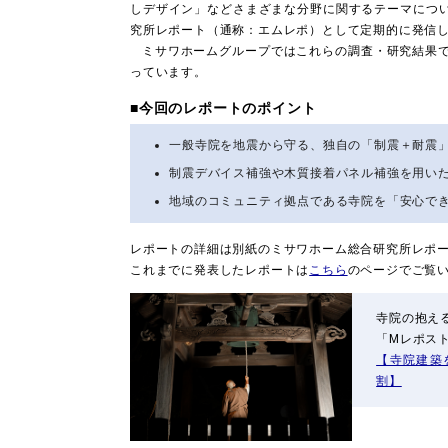
しデザイン」などさまざまな分野に関するテーマにつ
究所レポート（通称：エムレポ）として定期的に発信
ミサワホームグループではこれらの調査・研究結果
っています。
■今回のレポートのポイント
一般寺院を地震から守る、独自の「制震＋耐震
制震デバイス補強や木質接着パネル補強を用い
地域のコミュニティ拠点である寺院を「安心で
レポートの詳細は別紙のミサワホーム総合研究所レポ
これまでに発表したレポートは
こちら
のページでご覧
寺院の抱え
「Mレポス
【寺院建築
割】