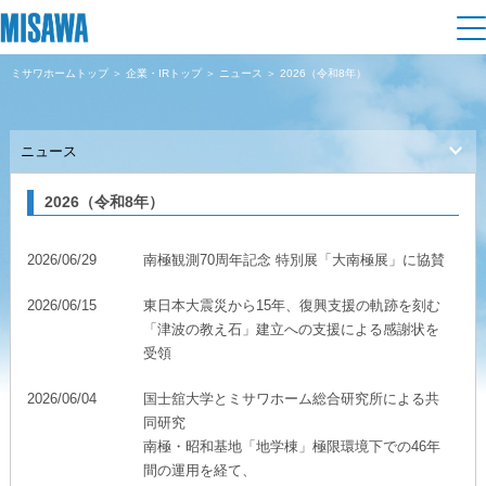
ミサワホームトップ
＞
企業・IRトップ
＞
ニュース
＞ 2026（令和8年）
住まい
ニュース
建てる
土地活用
[注文住宅]
2026（令和8年）
個人のお客さま
商品ラインアップ
リフォーム
2026/06/29
南極観測70周年記念 特別展「大南極展」に協賛
デザイン
戸建て・マンション
賃貸住宅
まちづくり
2026/06/15
東日本大震災から15年、復興支援の軌跡を刻む
テクノロジー（住まいの性能）
「津波の教え石」建立への支援による感謝状を
賃貸併用住宅
受領
複合開発・投資開発
ミサワリフォームとは
建築事例・建築実例
オーナーサポート
店舗・各種施設
2026/06/04
国士舘大学とミサワホーム総合研究所による共
リフォームの流れ
同研究
デザイナーズギャラリー
サポートメニュー
複合開発事業（ASMACI-アスマチ-）
南極・昭和基地「地学棟」極限環境下での46年
土地活用モデルルーム見学
企
業・
IR情報
間の運用を経て、
リフォームメニュー
インテリア