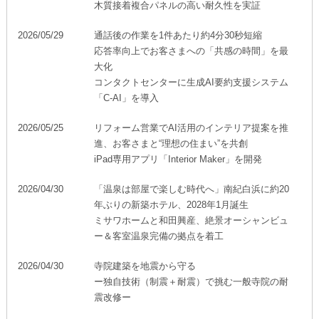
木質接着複合パネルの高い耐久性を実証
再開発・官民連携事業
土地活用実例
展示
場・
イベント情報
企業・IR
住まいるりんぐ（ロングサポート）
リフォーム事例
住まいづくりガイド
2026/05/29
通話後の作業を1件あたり約4分30秒短縮
分譲マンション開発事業
カタログ請求
法人のお客さま
応答率向上でお客さまへの「共感の時間」を最
保証制度
事業用
大化
買う
ニュース
収益不動産・投資開発事業
住まいのご相談
コンタクトセンターに生成AI要約支援システム
アフターメンテナンス
企業不動産活用（CRE）戦略
「C-AI」を導入
MISAWAについて
建築再生事業
事業用リノベーション
分譲住宅（建売・土地）検索
ミサワリフォーム
2026/05/25
リフォーム営業でAI活用のインテリア提案を推
社宅建築
ミサワホームグループ
進、お客さまと“理想の住まい”を共創
事業用売買
ホテル・旅館リフォーム
中古住宅検索
iPad専用アプリ「Interior Maker」を開発
ご相談窓口
医療・介護・子育て・障がい福祉施設
IR情報
スムストック検索
リフォーム営業所
2026/04/30
「温泉は部屋で楽しむ時代へ」南紀白浜に約20
事業用地・事業用建物
SDGs
年ぶりの新築ホテル、2028年1月誕生
お客様センター
分譲マンション検索
ミサワホームと和田興産、絶景オーシャンビュ
これから土地活用・賃貸経営をご検討の方
分譲用地
環境活動
ー＆客室温泉完備の拠点を着工
土地活用の基礎から長期安定経営を目指すオーナー様まで、賃貸経
売る
[MISAWA RELAY]
営に役立つ多彩な情報を幅広くお届けします。
これからリフォームをご検討の方
2026/04/30
寺院建築を地震から守る
採用情報
ー独自技術（制震＋耐震）で挑む一般寺院の耐
実例動画や基礎知識、収納の工夫など、理想の住まいを叶えるリフ
ホームラウンジ 土地活用・賃貸経営
震改修ー
ォームの具体策とアイデアを豊富にご用意しています。
住まいの売却
ミサワホームオーナーさま・リフォーム工事ご契約者さまとミサワ
すべてのフィールドに新しい価値をデザインし、持続可能な未来志