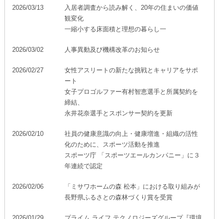
ミサワアイデンティティ
2026/03/13
入居者調査から読み解く、20年の住まいの価値
観変化
一縮小する床面積と理想の暮らし一
2026/03/02
人事異動及び機構改革のお知らせ
2026/02/27
女性アスリートの新たな挑戦とキャリアをサポ
ート
女子プロゴルファー有村智恵選手と所属契約を
締結、
永井花奈選手とスポンサー契約を更新
2026/02/10
社員の健康意識の向上・健康増進・組織の活性
化のために、スポーツ活動を推進
スポーツ庁 「スポーツエールカンパニー」に３
年連続で認定
2026/02/06
「ミサワホームの森 松本」における取り組みが
長野県ふるさとの森林づくり賞を受賞
2026/01/29
プライム ライフ テクノロジーズグループ『環境