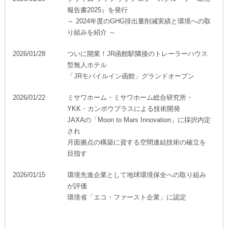
報告書2025』を発行
～ 2024年度のGHG排出量削減実績と環境への取
り組みを紹介 ～
2026/01/28
ついに開業！JR函館駅隣接のトレーラーハウス
型無人ホテル
「JRモバイルイン函館」グランドオープン
2026/01/22
ミサワホーム・ミサワホーム総合研究所・
YKK・カンボウプラスによる技術開発
JAXAの「Moon to Mars Innovation」に採択内定
され
月面拠点の構築に資する空間連結技術の確立を
目指す
2026/01/15
環境先進企業として地球環境保全への取り組み
が評価
環境省「エコ・ファースト企業」に認定