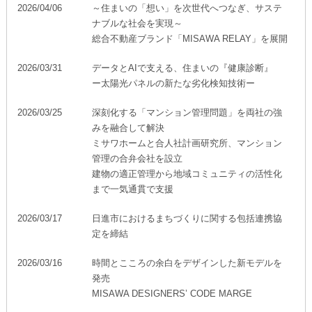
ホームを結ぶコミュニケーションサイト。お得・便利・安心なコン
新卒者採用
2026/04/06
～住まいの「想い」を次世代へつなぎ、サステ
向のまちづくりを実現していきます。
ホームラウンジ リフォーム
テンツや、ミサワホームからの大切なお知らせなど配信していま
ナブルな社会を実現～
す。
ミサワゼネラルソリューション
中途採用
総合不動産ブランド「MISAWA RELAY」を展開
これから住まいをご検討の方
ミサワオーナーズクラブ
多彩な動画やこだわりが詰まった建築実例、注目の最新情報など、
障がい者採用
2026/03/31
データとAIで支える、住まいの『健康診断』
住まいづくりを楽しく学べるデジタルラウンジです。
ー太陽光パネルの新たな劣化検知技術ー
ホームラウンジ 新築・戸建て
ウエルネス事業
2026/03/25
深刻化する「マンション管理問題」を両社の強
みを融合して解決
ミサワホームと合人社計画研究所、マンション
管理の合弁会社を設立
海外事業
建物の適正管理から地域コミュニティの活性化
まで一気通貫で支援
2026/03/17
日進市におけるまちづくりに関する包括連携協
定を締結
2026/03/16
時間とこころの余白をデザインした新モデルを
発売
MISAWA DESIGNERS’ CODE MARGE