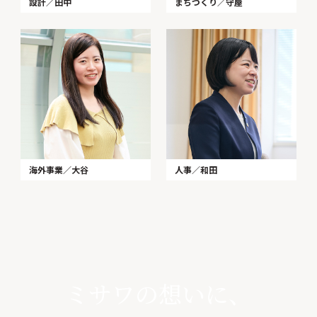
設計／田中
まちづくり／守屋
海外事業／大谷
人事／和田
ミサワの想いに、