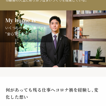
は顧客の人生に寄り添う住まいづくりを提案している。
My home is
いくつもの喜びが繋がった
"安心"と"彩り"
何があっても残る仕事へ
コロナ禍を経験し、変
化した想い