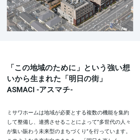
再開発・官民連携事業
土地活用実例
展示
場・
イベント情報
企業・IR
住まいるりんぐ（ロングサポート）
リフォーム事例
住まいづくりガイド
分譲マンション開発事業
カタログ請求
法人のお客さま
保証制度
事業用
買う
ニュース
収益不動産・投資開発事業
住まいのご相談
アフターメンテナンス
企業不動産活用（CRE）戦略
MISAWAについて
建築再生事業
事業用リノベーション
分譲住宅（建売・土地）検索
ミサワリフォーム
社宅建築
ミサワホームグループ
事業用売買
ホテル・旅館リフォーム
中古住宅検索
「この地域のために」という強い想
ご相談窓口
医療・介護・子育て・障がい福祉施設
IR情報
いから⽣まれた「明⽇の街」
スムストック検索
リフォーム営業所
事業用地・事業用建物
SDGs
ASMACI -アスマチ-
お客様センター
分譲マンション検索
これから土地活用・賃貸経営をご検討の方
分譲用地
環境活動
土地活用の基礎から長期安定経営を目指すオーナー様まで、賃貸経
ミサワホームは地域が必要とする複数の機能を集約
売る
[MISAWA RELAY]
営に役立つ多彩な情報を幅広くお届けします。
これからリフォームをご検討の方
採用情報
して整備し、連携させることによって”多世代の⼈々
実例動画や基礎知識、収納の工夫など、理想の住まいを叶えるリフ
ホームラウンジ 土地活用・賃貸経営
が集い賑わう未来型のまちづくり”を⾏っています。
ォームの具体策とアイデアを豊富にご用意しています。
住まいの売却
ミサワホームオーナーさま・リフォーム工事ご契約者さまとミサワ
すべてのフィールドに新しい価値をデザインし、持続可能な未来志