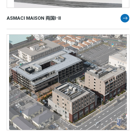
ASMACI MAISON 両国Ⅰ･Ⅱ