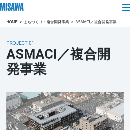
HOME
まちづくり・複合開発事業
ASMACI／複合開発事業
住まい
建てる
土地活用
PROJECT 01
[注文住宅]
ASMACI／
複合開
個人のお客さま
商品ラインアップ
リフォーム
発事業
デザイン
戸建て・マンション
賃貸住宅
まちづくり
テクノロジー（住まいの性能）
賃貸併用住宅
複合開発・投資開発
ミサワリフォームとは
建築事例・建築実例
オーナーサポート
店舗・各種施設
リフォームの流れ
デザイナーズギャラリー
サポートメニュー
複合開発事業（ASMACI-アスマチ-）
土地活用モデルルーム見学
企
業・
IR情報
リフォームメニュー
インテリア