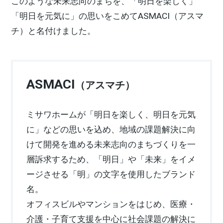
このような未来志向のまちを、「明⽇を楽しく」
新卒者採用
ホームを結ぶコミュニケーションサイト。お得・便利・安心なコン
ホームラウンジ リフォーム
向のまちづくりを実現していきます。
「明⽇を元気に」の思いをこめてASMACI（アスマ
テンツや、ミサワホームからの大切なお知らせなど配信していま
中途採用
す。
ミサワゼネラルソリューション
チ）と名付けました。
これから住まいをご検討の方
ミサワオーナーズクラブ
多彩な動画やこだわりが詰まった建築実例、注目の最新情報など、
障がい者採用
住まいづくりを楽しく学べるデジタルラウンジです。
ホームラウンジ 新築・戸建て
ウエルネス事業
ASMACI
（アスマチ）
ミサワホームが「明⽇を楽しく、明⽇を元気
海外事業
に」などの思いを込め、地域の課題解決に向
けて開発を進める未来志向のまちづくりを⼀
層訴求するため、「明⽇」や「未来」をイメ
ージさせる「明」の⽂字を使⽤したブランド
名。
オフィスビルやマンションをはじめ、医療・
介護・⼦育て⽀援を中⼼に社会課題の解決に