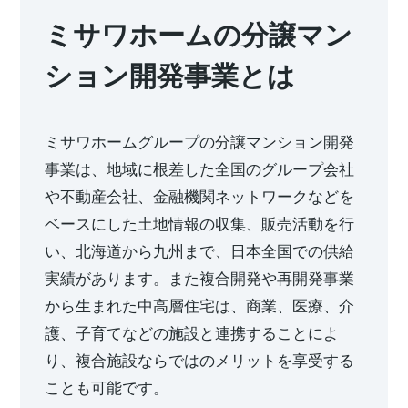
新卒者採用
ホームを結ぶコミュニケーションサイト。お得・便利・安心なコン
ホームラウンジ リフォーム
向のまちづくりを実現していきます。
ミサワホームの分譲マン
テンツや、ミサワホームからの大切なお知らせなど配信していま
中途採用
す。
ミサワゼネラルソリューション
これから住まいをご検討の方
ション開発事業とは
ミサワオーナーズクラブ
多彩な動画やこだわりが詰まった建築実例、注目の最新情報など、
障がい者採用
住まいづくりを楽しく学べるデジタルラウンジです。
ミサワホームグループの分譲マンション開発
ホームラウンジ 新築・戸建て
ウエルネス事業
事業は、地域に根差した全国のグループ会社
や不動産会社、金融機関ネットワークなどを
海外事業
ベースにした土地情報の収集、販売活動を行
い、北海道から九州まで、日本全国での供給
実績があります。また複合開発や再開発事業
から生まれた中高層住宅は、商業、医療、介
護、子育てなどの施設と連携することによ
り、複合施設ならではのメリットを享受する
ことも可能です。