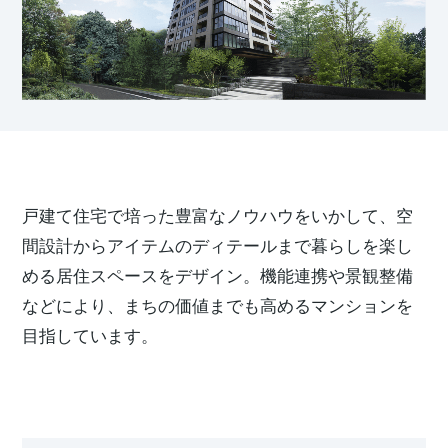
再開発・官民連携事業
土地活用実例
展示
場・
イベント情報
企業・IR
住まいるりんぐ（ロングサポート）
リフォーム事例
住まいづくりガイド
分譲マンション開発事業
カタログ請求
法人のお客さま
保証制度
事業用
買う
ニュース
収益不動産・投資開発事業
住まいのご相談
アフターメンテナンス
企業不動産活用（CRE）戦略
MISAWAについて
建築再生事業
事業用リノベーション
分譲住宅（建売・土地）検索
ミサワリフォーム
社宅建築
ミサワホームグループ
事業用売買
ホテル・旅館リフォーム
中古住宅検索
戸建て住宅で培った豊富なノウハウをいかして、空
ご相談窓口
医療・介護・子育て・障がい福祉施設
IR情報
間設計からアイテムのディテールまで暮らしを楽し
スムストック検索
リフォーム営業所
事業用地・事業用建物
める居住スペースをデザイン。機能連携や景観整備
SDGs
お客様センター
分譲マンション検索
などにより、まちの価値までも高めるマンションを
これから土地活用・賃貸経営をご検討の方
分譲用地
環境活動
目指しています。
土地活用の基礎から長期安定経営を目指すオーナー様まで、賃貸経
売る
[MISAWA RELAY]
営に役立つ多彩な情報を幅広くお届けします。
これからリフォームをご検討の方
採用情報
実例動画や基礎知識、収納の工夫など、理想の住まいを叶えるリフ
ホームラウンジ 土地活用・賃貸経営
ォームの具体策とアイデアを豊富にご用意しています。
住まいの売却
ミサワホームオーナーさま・リフォーム工事ご契約者さまとミサワ
すべてのフィールドに新しい価値をデザインし、持続可能な未来志