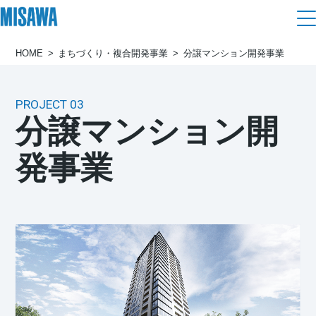
HOME
まちづくり・複合開発事業
分譲マンション開発事業
住まい
建てる
土地活用
PROJECT 03
[注文住宅]
分譲マンション開
個人のお客さま
商品ラインアップ
リフォーム
発事業
デザイン
戸建て・マンション
賃貸住宅
まちづくり
テクノロジー（住まいの性能）
賃貸併用住宅
複合開発・投資開発
ミサワリフォームとは
建築事例・建築実例
オーナーサポート
店舗・各種施設
リフォームの流れ
デザイナーズギャラリー
サポートメニュー
複合開発事業（ASMACI-アスマチ-）
土地活用モデルルーム見学
企
業・
IR情報
リフォームメニュー
インテリア