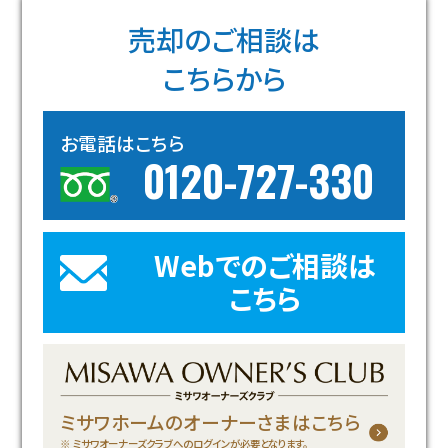
再開発・官民連携事業
土地活用実例
展示
場・
イベント情報
売却のご相談は
企業・IR
住まいるりんぐ（ロングサポート）
リフォーム事例
住まいづくりガイド
分譲マンション開発事業
カタログ請求
こちらから
法人のお客さま
保証制度
事業用
買う
ニュース
収益不動産・投資開発事業
住まいのご相談
アフターメンテナンス
お電話はこちら
企業不動産活用（CRE）戦略
MISAWAについて
建築再生事業
0120-727-330
事業用リノベーション
分譲住宅（建売・土地）検索
ミサワリフォーム
社宅建築
ミサワホームグループ
事業用売買
ホテル・旅館リフォーム
中古住宅検索
ご相談窓口
医療・介護・子育て・障がい福祉施設
IR情報
Webでのご相談は
スムストック検索
リフォーム営業所
事業用地・事業用建物
SDGs
こちら
お客様センター
分譲マンション検索
これから土地活用・賃貸経営をご検討の方
分譲用地
環境活動
土地活用の基礎から長期安定経営を目指すオーナー様まで、賃貸経営に
売る
[MISAWA RELAY]
役立つ多彩な情報を幅広くお届けします。
これからリフォームをご検討の方
採用情報
実例動画や基礎知識、収納の工夫など、理想の住まいを叶えるリフォーム
ホームラウンジ 土地活用・賃貸経営
ミサワホームのオーナーさまはこちら
の具体策とアイデアを豊富にご用意しています。
住まいの売却
ミサワホームオーナーさま・リフォーム工事ご契約者さまとミサワホーム
すべてのフィールドに新しい価値をデザインし、持続可能な未来志向のま
ミサワオーナーズクラブへのログインが必要となります。