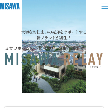
住まい
大切なお住まいの売却をサポートする
建てる
土地活用
[注文住宅]
新ブランドが誕生！
個人のお客さま
商品ラインアップ
リフォーム
デザイン
戸建て・マンション
賃貸住宅
まちづくり
テクノロジー（住まいの性能）
賃貸併用住宅
複合開発・投資開発
ミサワリフォームとは
建築事例・建築実例
オーナーサポート
店舗・各種施設
リフォームの流れ
デザイナーズギャラリー
サポートメニュー
複合開発事業（ASMACI-アスマチ-）
土地活用モデルルーム見学
企
業・
IR情報
リフォームメニュー
インテリア