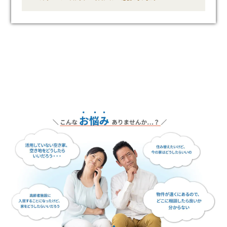
を結ぶコミュニケーションサイト。お得・便利・安心なコンテンツや、ミサワ
新卒者採用
ちづくりを実現していきます。
ホームラウンジ リフォーム
ホームからの大切なお知らせなど配信しています。
ミサワゼネラルソリューション
中途採用
これから住まいをご検討の方
ミサワオーナーズクラブ
多彩な動画やこだわりが詰まった建築実例、注目の最新情報など、住ま
障がい者採用
いづくりを楽しく学べるデジタルラウンジです。
ホームラウンジ 新築・戸建て
ウエルネス事業
海外事業