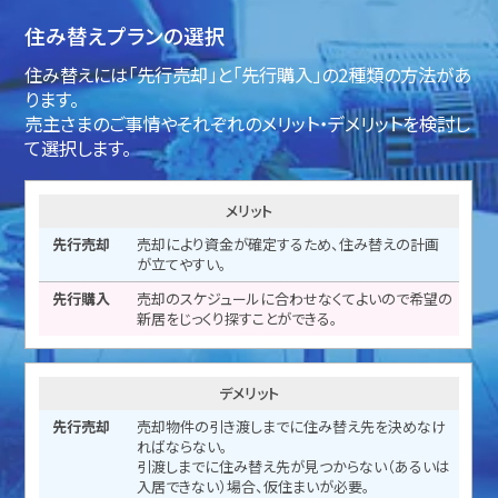
住み替えプランの選択
住み替えには「先行売却」と「先行購入」の2種類の方法があ
ります。
売主さまのご事情やそれぞれのメリット・デメリットを検討し
て選択します。
メリット
先
売却により資金が確定するため、住み替えの計画
行
が立てやすい。
売
却
売却のスケジュールに合わせなくてよいので希望の
新居をじっくり探すことができる。
先
行
購
入
デメリット
売却物件の引き渡しまでに住み替え先を決めなけ
ればならない。
引渡しまでに住み替え先が見つからない（あるいは
入居できない）場合、仮住まいが必要。