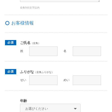
全角500文字以内
お客様情報
ご氏名
（全角）
姓
名
ふりがな
（全角ふりがな）
せい
めい
年齢