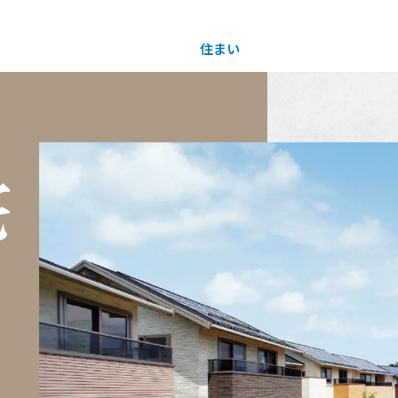
住まい
土地活用
物件情報を読み込んでいます
物件情報を読み込んでいます
買う
法人のお客さま
事業用
事業用売買
ご相談窓口
採用情報
分譲住宅（建売・土地）検索
企業不動産活用（CRE）戦略
事業用リノベーション
事業用地・事業用建物
お客様センター
新卒者採用
中古住宅検索
社宅建築
ホテル・旅館リフォーム
分譲用地
中途採用
スムストック検索
医療・介護・子育て・障がい福祉施設
障がい者採用
リフォーム営業所
分譲マンション検索
ウエルネス事業
売る