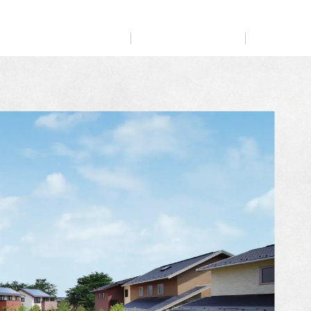
展示
場・
イベント情報
カタログ請求
住まいのご相談
リフォーム
まちづくり
オーナーサポート
企
業・
IR情報
閉じる
閉じる
閉じる
閉じる
閉じる
閉じる
これから土地活用・賃貸経営をご検討の方
これからリフォームをご検討の方
これから住まいをご検討の方
すべてのフィールドに新しい価値をデザインし、持続可能
多彩な動画やこだわりが詰まった建築実例、注目の最新情
土地活用の基礎から長期安定経営を目指すオーナー様ま
実例動画や基礎知識、収納の工夫など、理想の住まいを叶
ミサワホームオーナーさま・リフォーム工事ご契約者さま
な未来志向のまちづくりを実現していきます。
報など、住まいづくりを楽しく学べるデジタルラウンジで
で、賃貸経営に役立つ多彩な情報を幅広くお届けします。
えるリフォームの具体策とアイデアを豊富にご用意してい
とミサワホームを結ぶコミュニケーションサイト。お得・
す。
ます。
便利・安心なコンテンツや、ミサワホームからの大切なお
ミサワゼネラルソリューション
ホームラウンジ 土地活用・賃貸経営
知らせなど配信しています。
ホームラウンジ 新築・戸建て
ホームラウンジ リフォーム
ミサワアイデンティティ
ミサワオーナーズクラブ