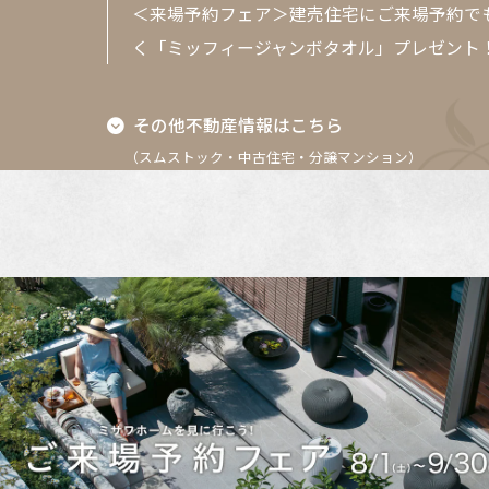
情
＜来場予約フェア＞建売住宅にご来場予約で
インテリア
環境活動
報
く「ミッフィージャンボタオル」プレゼント
住まいづくりガイド
その他不動産情報はこちら
（スムストック・中古住宅・分譲マンション）