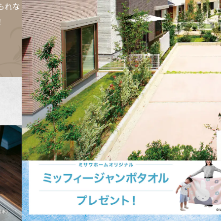
[MISAWA RELAY]
もれな
海外事業
！
住まいの売却