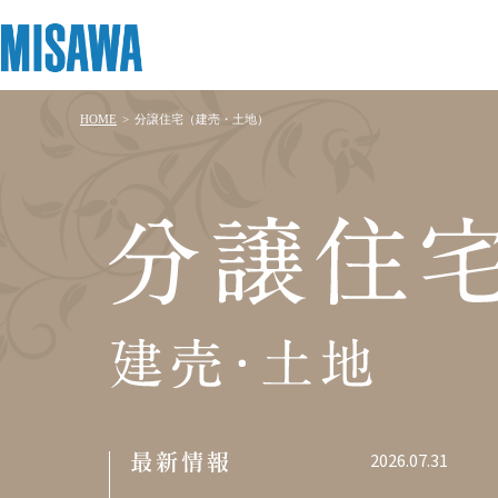
HOME
>
分譲住宅（建売・土地）
リフォーム
住まい
土地活用
まちづくり
オーナーサポート
企業・IR情報
建てる
個人のお客さま
戸建て・マンション
複合開発・投資開発
サポートメニュー
企業・IR
[注文住宅]
分
譲
商品ラインアップ
賃貸住宅
ミサワリフォームとは
複合開発事業（ASMACI-アスマチ-）
住まいるりんぐ（ロングサポート）
ニュース
住
デザイン
賃貸併用住宅
リフォームの流れ
再開発・官民連携事業
保証制度
MISAWAについて
宅
建
テクノロジー（住まいの性能）
店舗・各種施設
リフォームメニュー
分譲マンション開発事業
アフターメンテナンス
ミサワホームグループ
売・
建築事例・建築実例
土地活用モデルルーム見学
リフォーム事例
収益不動産・投資開発事業
ミサワリフォーム
IR情報
土
2026.07.31
最
デザイナーズギャラリー
土地活用実例
建築再生事業
SDGs
地
新