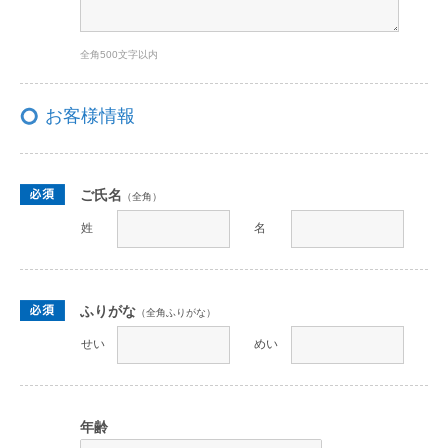
全角500文字以内
お客様情報
ご氏名
（全角）
姓
名
ふりがな
（全角ふりがな）
せい
めい
年齢