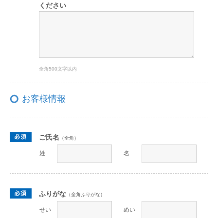
ください
全角500文字以内
お客様情報
ご氏名
（全角）
姓
名
ふりがな
（全角ふりがな）
せい
めい