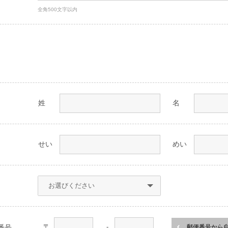
全角500文字以内
姓
名
せい
めい
〒
-
番号
郵便番号から