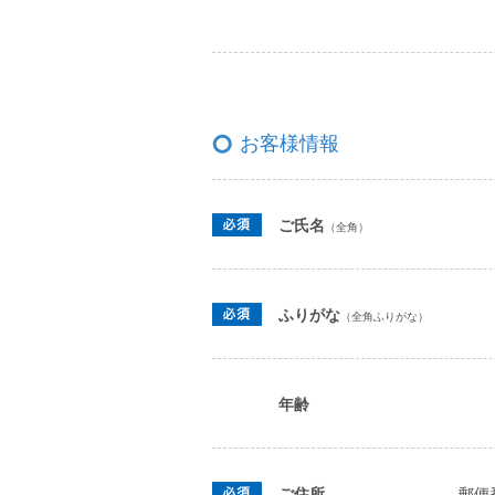
お客様情報
ご氏名
（全角）
ふりがな
（全角ふりがな）
年齢
ご住所
郵便