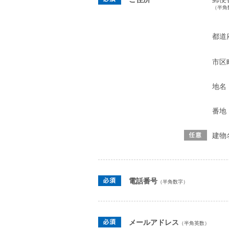
（半角
都道
市区
地名
番地
建物
電話番号
（半角数字）
メールアドレス
（半角英数）