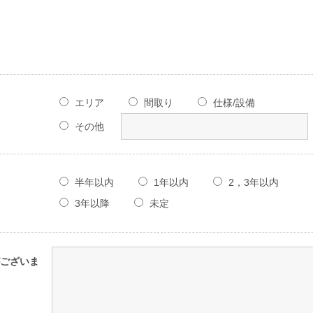
エリア
間取り
仕様/設備
その他
半年以内
1年以内
2，3年以内
3年以降
未定
ございま