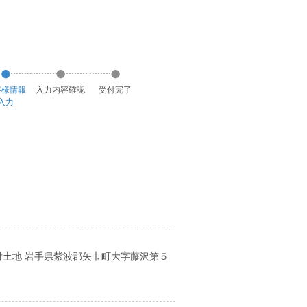
客様
情報
入力
内容
確認
受付
完了
入力
付土地
岩手県紫波郡矢巾町大字藤沢第５