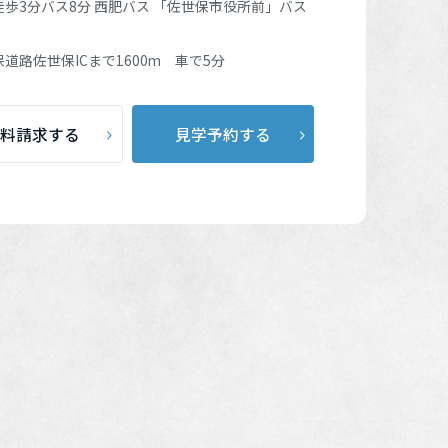
徒歩3分バス8分 西肥バス
「佐世保市役所前」
バス
の分譲地
（1）
道路佐世保ICまで1600m 車で5分
（0）
料請求する
見学予約する