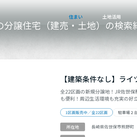
住まい
土地活用
の分譲住宅（建売・土地）の検索
検索条件を追加する
買う
法人のお客さま
事業用
事業用売買
ご相談窓口
採用情報
【建築条件なし】ライ
分譲住宅（建売・土地）検索
企業不動産活用（CRE）戦略
事業用リノベーション
事業用地・事業用建物
お客様センター
新卒者採用
全22区画の新規分譲地！JR佐世
中古住宅検索
社宅建築
ホテル・旅館リフォーム
分譲用地
中途採用
も便利！周辺生活環境も充実の好
スムストック検索
医療・介護・子育て・障がい福祉施設
障がい者採用
（0）
土地
（1）
リフォーム営業所
1区画販売中／全22区画
駐車場２
分譲マンション検索
ウエルネス事業
長崎県佐世保市熊野町
所在地
件
売る