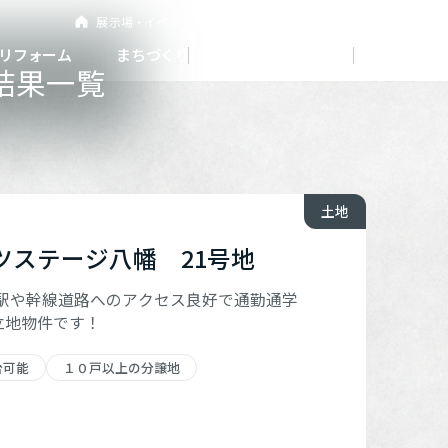
展示
場・
イベント情報
カタログ請求
住まいのご相談
リフォーム
まちづくり
オーナーサポート
企
業・
IR情報
結果一覧
閉じる
閉じる
閉じる
閉じる
閉じる
閉じる
土地
これから土地活用・賃貸経営をご検討の方
これからリフォームをご検討の方
これから住まいをご検討の方
ツステージ八幡 21号地
すべてのフィールドに新しい価値をデザインし、持続可能
多彩な動画やこだわりが詰まった建築実例、注目の最新情
土地活用の基礎から長期安定経営を目指すオーナー様ま
実例動画や基礎知識、収納の工夫など、理想の住まいを叶
ミサワホームオーナーさま・リフォーム工事ご契約者さま
な未来志向のまちづくりを実現していきます。
報など、住まいづくりを楽しく学べるデジタルラウンジで
で、賃貸経営に役立つ多彩な情報を幅広くお届けします。
えるリフォームの具体策とアイデアを豊富にご用意してい
とミサワホームを結ぶコミュニケーションサイト。お得・
す。
ます。
保駅や幹線道路へのアクセス良好で通勤通学
便利・安心なコンテンツや、ミサワホームからの大切なお
ミサワゼネラルソリューション
ホームラウンジ 土地活用・賃貸経営
立地物件です！
知らせなど配信しています。
ホームラウンジ 新築・戸建て
ホームラウンジ リフォーム
ミサワアイデンティティ
ミサワオーナーズクラブ
台可能
１０戸以上の分譲地