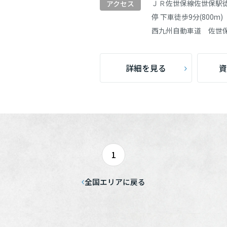
[MISAWA RELAY]
ＪＲ佐世保線
佐世保駅
アクセス
海外事業
停 下車徒歩9分(800m)
台可能
（1）
駅徒歩15分以内
（0）
10戸以上
住まいの売却
西九州自動車道 佐世保
家
（0）
ZEH
（0）
高天井
詳細を見る
資
検索する
全国エリアに戻る
1
全国エリアに戻る