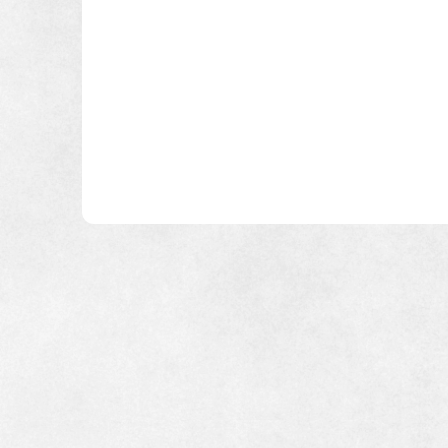
インテリア
環境活動
駐車場２
住まいづくりガイド
蔵のある