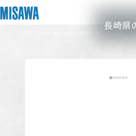
長崎県
HOME
>
分譲住宅（建売・土地）
>
検索結果一覧
リフォーム
住まい
土地活用
まちづくり
オーナーサポート
企業・IR情報
建てる
個人のお客さま
戸建て・マンション
複合開発・投資開発
サポートメニュー
企業・IR
[注文住宅]
商品ラインアップ
賃貸住宅
ミサワリフォームとは
複合開発事業（ASMACI-アスマチ-）
住まいるりんぐ（ロングサポート）
ニュース
物件の種類
デザイン
賃貸併用住宅
リフォームの流れ
再開発・官民連携事業
保証制度
MISAWAについて
テクノロジー（住まいの性能）
店舗・各種施設
リフォームメニュー
分譲マンション開発事業
アフターメンテナンス
ミサワホームグループ
建売
建築事例・建築実例
土地活用モデルルーム見学
リフォーム事例
収益不動産・投資開発事業
ミサワリフォーム
IR情報
デザイナーズギャラリー
土地活用実例
建築再生事業
SDGs
こだわり条