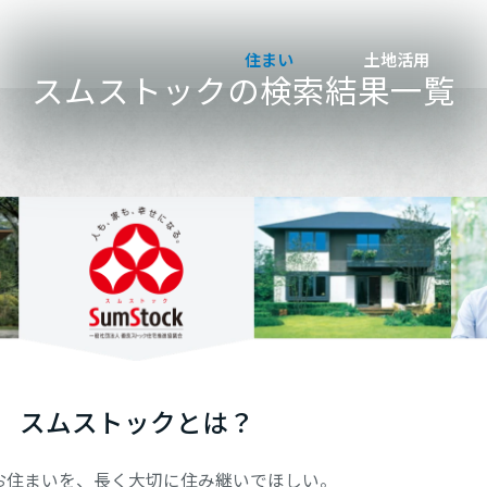
住まい
土地活用
スムストックの
検索結果一覧
エリアを選択
買う
法人のお客さま
事業用
事業用売買
ご相談窓口
採用情報
分譲住宅（建売・土地）検索
企業不動産活用（CRE）戦略
事業用リノベーション
事業用地・事業用建物
お客様センター
新卒者採用
ア
中古住宅検索
社宅建築
ホテル・旅館リフォーム
分譲用地
中途採用
スムストック検索
医療・介護・子育て・障がい福祉施設
障がい者採用
リフォーム営業所
スムストックとは？
分譲マンション検索
ウエルネス事業
売る
お住まいを、
長く大切に住み継いでほしい。