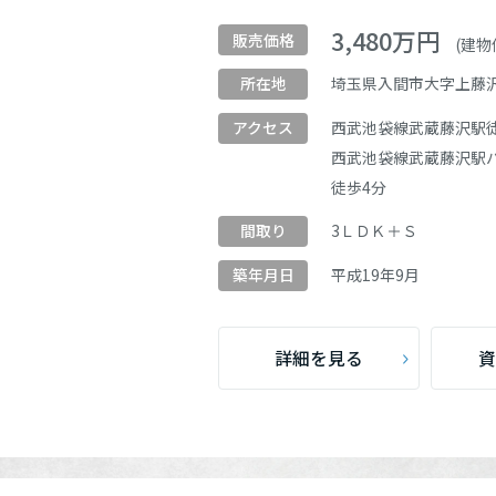
3,480
万円
販売価格
(建物価
埼玉県入間市大字上藤
所在地
西武池袋線
武蔵藤沢駅
アクセス
西武池袋線
武蔵藤沢駅
徒歩4分
3ＬＤＫ＋Ｓ
間取り
平成
19
年
9
月
築年月日
詳細を見る
資