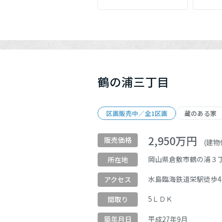
鶴の浦三丁目
区画販売中／全1区画
蔵のある家
2,950
万円
販売価格
(建物価
岡山県倉敷市鶴の浦３
所在地
水島臨海鉄道
栄駅
徒歩4
アクセス
5ＬＤＫ
間取り
平成
27
年
9
月
築年月日