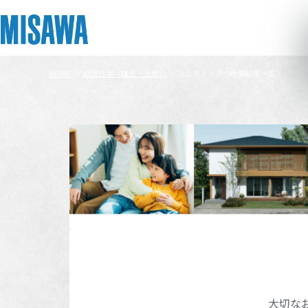
HOME
>
分譲住宅（建売・土地）
>
スムストックの検索結果一覧
リフォーム
住まい
土地活用
まちづくり
オーナーサポート
企業・IR情報
建てる
個人のお客さま
戸建て・マンション
複合開発・投資開発
サポートメニュー
企業・IR
[注文住宅]
商品ラインアップ
賃貸住宅
ミサワリフォームとは
複合開発事業（ASMACI-アスマチ-）
住まいるりんぐ（ロングサポート）
ニュース
北海道エリ
デザイン
賃貸併用住宅
リフォームの流れ
再開発・官民連携事業
保証制度
MISAWAについて
テクノロジー（住まいの性能）
店舗・各種施設
リフォームメニュー
分譲マンション開発事業
アフターメンテナンス
ミサワホームグループ
東北エリア
建築事例・建築実例
土地活用モデルルーム見学
リフォーム事例
収益不動産・投資開発事業
ミサワリフォーム
IR情報
デザイナーズギャラリー
土地活用実例
建築再生事業
SDGs
関東エリア
大切な