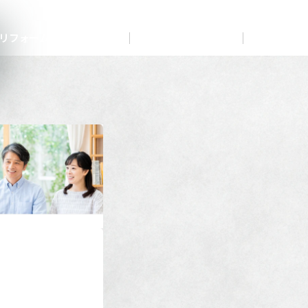
展示
場・
イベント情報
カタログ請求
住まいのご相談
リフォーム
まちづくり
オーナーサポート
企
業・
IR情報
閉じる
閉じる
閉じる
閉じる
閉じる
閉じる
これから土地活用・賃貸経営をご検討の方
これからリフォームをご検討の方
これから住まいをご検討の方
すべてのフィールドに新しい価値をデザインし、持続可能
多彩な動画やこだわりが詰まった建築実例、注目の最新情
土地活用の基礎から長期安定経営を目指すオーナー様ま
実例動画や基礎知識、収納の工夫など、理想の住まいを叶
ミサワホームオーナーさま・リフォーム工事ご契約者さま
な未来志向のまちづくりを実現していきます。
報など、住まいづくりを楽しく学べるデジタルラウンジで
で、賃貸経営に役立つ多彩な情報を幅広くお届けします。
えるリフォームの具体策とアイデアを豊富にご用意してい
とミサワホームを結ぶコミュニケーションサイト。お得・
す。
ます。
便利・安心なコンテンツや、ミサワホームからの大切なお
ミサワゼネラルソリューション
ホームラウンジ 土地活用・賃貸経営
知らせなど配信しています。
ホームラウンジ 新築・戸建て
ホームラウンジ リフォーム
ミサワアイデンティティ
ミサワオーナーズクラブ