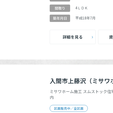
4ＬＤＫ
間取り
平成
18
年
7
月
築年月日
詳細を見る
資
入間市上藤沢（ミサワ
ミサワホーム施工 スムストック住
内
区画販売中／全区画