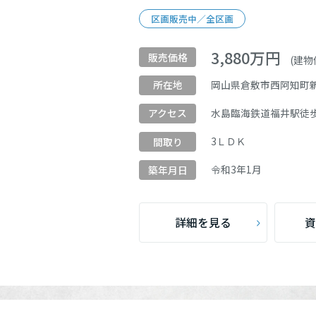
区画販売中／全区画
全国エリアに戻る
3,880
万円
販売価格
(建物価
岡山県倉敷市西阿知町
所在地
水島臨海鉄道
福井駅
徒
アクセス
3ＬＤＫ
間取り
令和
3
年
1
月
築年月日
詳細を見る
資