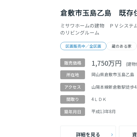
倉敷市玉島乙島 既存
ミサワホームの建物 ＰＶシステム
のリビングルーム
区画販売中／全区画
蔵のある家
1,750
万円
販売価格
(建物価
岡山県倉敷市玉島乙島
所在地
山陽本線
新倉敷駅
徒歩4
アクセス
4ＬＤＫ
間取り
平成
13
年
8
月
築年月日
詳細を見る
資