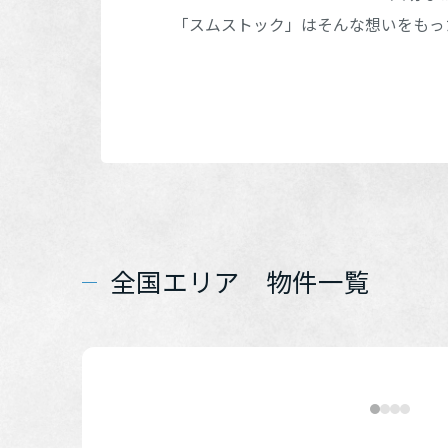
インテリア
環境活動
「スムストック」はそんな想いをもっ
甲信越・北
住まいづくりガイド
東海エリア
近畿エリア
全国エリア 物件一覧
中国エリア
四国エリア
九州エリア