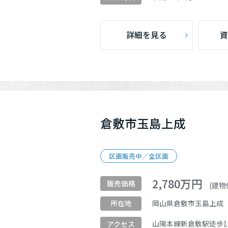
詳細を見る
資
倉敷市玉島上成
区画販売中／全区画
2,780
万円
販売価格
(建物価
岡山県倉敷市玉島上成
所在地
山陽本線
新倉敷駅
徒歩1
アクセス