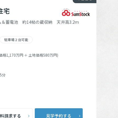
住宅
＆蓄電池 約14帖の蔵収納 天井高3.2ｍ
駐車場２台可能
格1,170万円 ＋ 土地価格580万円)
5分
料請求する
見学予約する