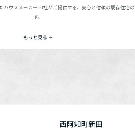
[MISAWA RELAY]
た
ハウスメーカー10社がご提供する、
安心と信頼の既存住宅の
海外事業
す。
陸エリア
住まいの売却
もっと見る
西阿知町新田