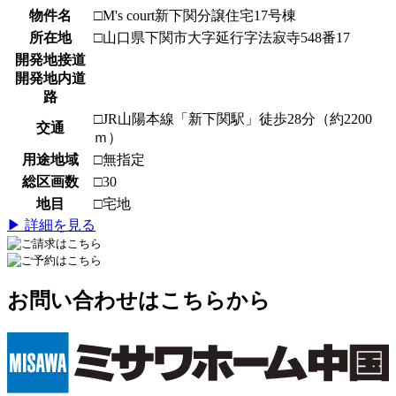
物件名
□M's court新下関分譲住宅17号棟
所在地
□山口県下関市大字延行字法寂寺548番17
開発地接道
開発地内道
路
□JR山陽本線「新下関駅」徒歩28分（約2200
交通
ｍ）
用途地域
□無指定
総区画数
□30
地目
□宅地
▶ 詳細を見る
お問い合わせはこちらから