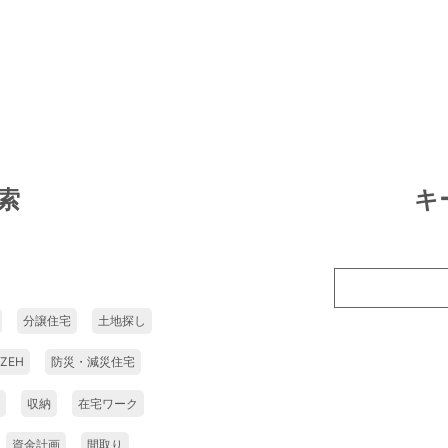
索
キ
分譲住宅
土地探し
ZEH
防災・減災住宅
収納
在宅ワーク
資金計画
間取り