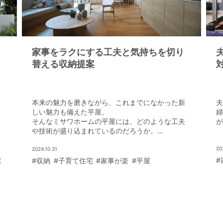
家事をラクにする工夫と気持ちを切り
替える収納提案
リ
本来の魅力を磨きながら、これまでになかった新
夫
しい魅力も備えた平屋。
婦
そんなミサワホームの平屋には、どのような工夫
が
リ
や技術が盛り込まれているのだろうか。
近年の新しい暮らし方にも対応する平屋のポイン
トを具体的に見ていこう。
20
2024.10.31
#
宅
#収納
#子育て住宅
#家事が楽
#平屋