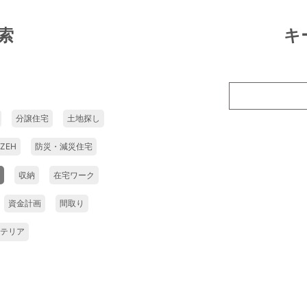
索
キ
分譲住宅
土地探し
ZEH
防災・減災住宅
収納
在宅ワーク
資金計画
間取り
テリア