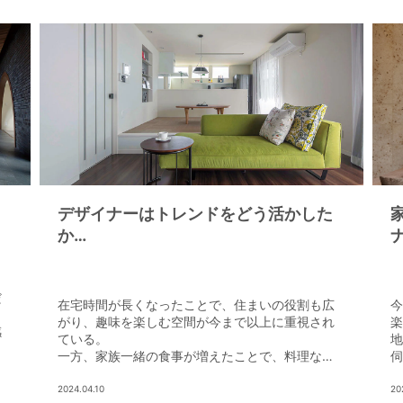
デザイナーはトレンドをどう活かした
か
Trend3 暮らしを楽しむ
だ
在宅時間が長くなったことで、住まいの役割も広
今
がり、趣味を楽しむ空間が今まで以上に重視され
楽
感
ている。
地
た
一方、家族一緒の食事が増えたことで、料理など
伺
の家事も増えた。共働きが全世帯の半分以上とな
った今、
2024.04.10
20