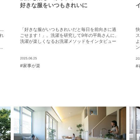
好きな服をいつもきれいに
…
「好きな服がいつもきれいだと毎日を前向きに過
快
れ
ごせます！」。洗濯を研究して9年の平島さんに、
ス
洗濯が楽しくなるお洗濯メソッドをインタビュー
よ
魅
ン
。
こ
2025.06.25
住
20
#家事が楽
#