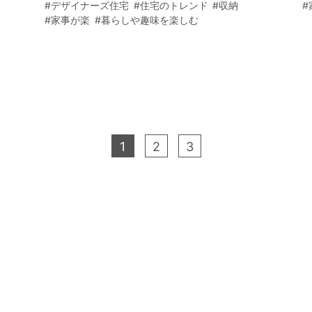
家事時間の短縮は家族で暮らしを楽しむ時間を増
#デザイナーズ住宅
#住宅のトレンド
#収納
#
やすことにもつながる大切なトレンドだ。
#家事が楽
#暮らしや趣味を楽しむ
1
2
3