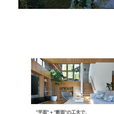
"平面" + "断面"の工夫で、