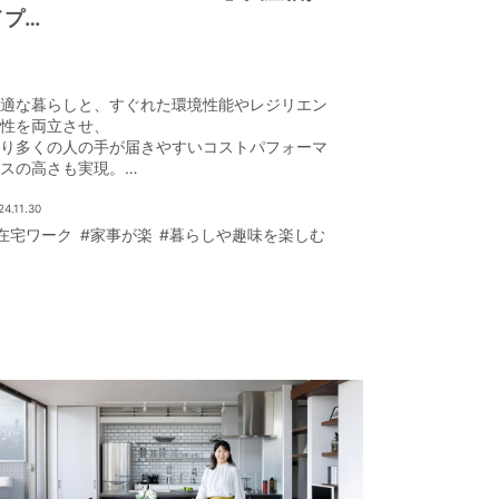
イプ
LCCMも実現する、大屋根に包まれた
心地よい住まい
適な暮らしと、すぐれた環境性能やレジリエン
性を両立させ、
り多くの人の手が届きやすいコストパフォーマ
スの高さも実現。
れからの時代の新しい暮らし方に応える「企画
宅」。
24.11.30
在宅ワーク
#家事が楽
#暮らしや趣味を楽しむ