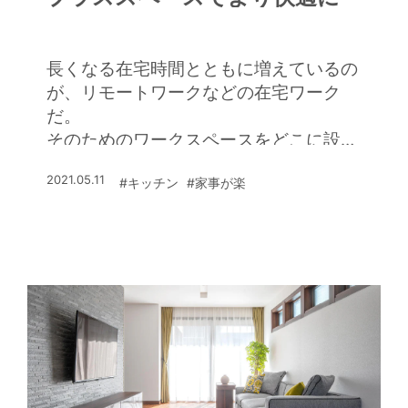
長くなる在宅時間とともに増えているの
が、リモートワークなどの在宅ワーク
だ。
そのためのワークスペースをどこに設置
するか。実はそれも、家事の効率を左右
2021.05.11
#キッチン
#家事が楽
する重要な要素になる。