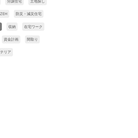
分譲住宅
土地探し
ZEH
防災・減災住宅
収納
在宅ワーク
資金計画
間取り
テリア