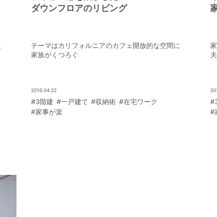
ダウンフロアのリビング
収
テーマはカリフォルニアのカフェ開放的な空間に
家
家族がくつろぐ
夫
2016.04.22
20
#3階建
#一戸建て
#収納術
#在宅ワーク
#
#家事が楽
#