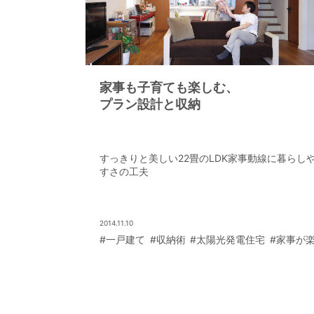
家事も子育ても楽しむ、
プラン設計と収納
すっきりと美しい22畳のLDK家事動線に暮らし
すさの工夫
2014.11.10
#一戸建て
#収納術
#太陽光発電住宅
#家事が