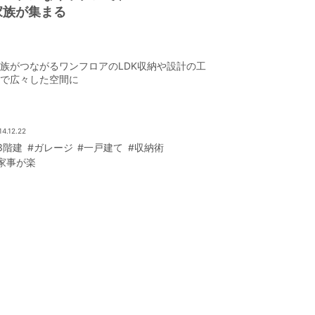
家族が集まる
族がつながるワンフロアのLDK収納や設計の工
で広々した空間に
14.12.22
3階建
#ガレージ
#一戸建て
#収納術
家事が楽