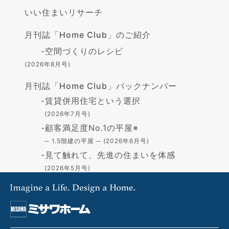
いい住まいリサーチ
月刊誌「Home Club」のご紹介
-
空間づくりのレシピ
(2026年8月号)
月刊誌「Home Club」バックナンバー
-
賃貸併用住宅という選択
(2026年7月号)
-
顧客満足度No.1の平屋※
─ 1.5階建の平屋 ─ (2026年6月号)
-
見て触れて、先進の住まいを体感
(2026年5月号)
-
高断熱の住まい - GX志向型住宅-
(2026年4月号)
-
住まいづくりの資金
(2026年3月号)
-
「蔵」で叶える憧れの暮らし