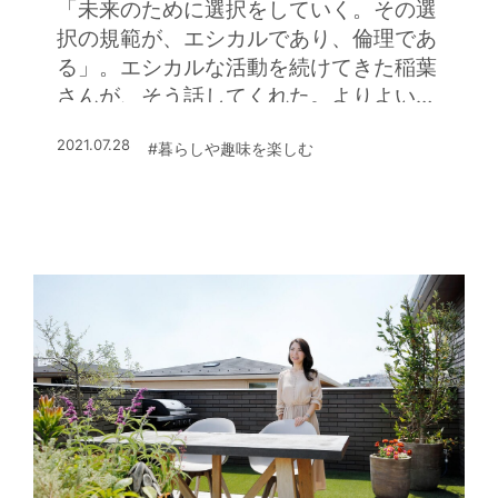
「未来のために選択をしていく。その選
いるように見えて、「緑や空と一緒に暮
択の規範が、エシカルであり、倫理であ
らしているような感覚が味わえる」とお
る」。エシカルな活動を続けてきた稲葉
喜びです。「床は滑りにくいタイル張り
さんが、そう話してくれた。よりよい未
にしたので、愛犬も走り回って大喜び。
来につながる話が始まります
リビングから芝生の庭に飛び出して楽し
2021.07.28
#暮らしや趣味を楽しむ
そうに遊んでいます。その姿を見ている
だけで幸せな気分になり、この家を建て
て良かったと思います」と微笑むTさ
ま。ご夫婦で自然を感じながらゆったり
と過ごす心豊かな日々を満喫されていま
す。