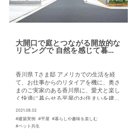
大開口で庭とつながる開放的な
リビングで 自然を感じて暮ら
す夫婦二人の平屋の邸宅
香川県 Tさま邸 アメリカでの生活を経
て、お仕事からのリタイアを機に、奥さ
まのご実家のある香川県に、愛犬と楽し
く快適に暮らせる平屋のお住まいを建て
られたTさまご夫妻。 「アメリカでは広
2021.08.02
い庭や大きなリビングのある家に住んで
#建築実例
#平屋
#暮らしや趣味を楽しむ
いたので、同じように伸びやかな暮らし
#ペット共生
がしたいと思いました。二人暮らしなの