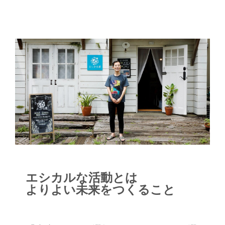
で部屋数は最小限で十分。その分、リビ
ングは天井を高く、窓も大きくして、思
いきり開放的な憩いの空間にしてもらい
ました」と語ります。 庭と一体につな
がる別荘のようなお住まいは、Tさまの
イメージ通り。リビングは天井まである
大開口の窓が二面に連なり、庭の景色が
ダイナミックに広がります。LDKへの入
口近くの天井をあえて低くし、途中から
高天井に切り替えることで、視覚的にい
っそうの広がりを感じる効果を生み出し
たのも見どころです。グレー、ウォール
ナット、黒でコーディネイトされたイン
テリアが、洗練された美しさの中にも心
エシカルな活動とは
やすらぐ落ち着きを醸し出しています。
よりよい未来をつくること
ご夫妻は想像以上の開放感に大満足のご
様子。テラスにかかる深い庇の効果で、
屋内から外まで天井がひと続きに延びて