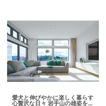
のように映え、高い窓からも空が広が
り、陽光がふんだんに差し込みます。こ
こにゲストを大勢招いてホームパーティ
ーをされることも多いそうです。リビン
グには、床を下げたピットスタイルのラ
ビットコーナーもあり、ペットのウサギ
も楽しそう。ＬＤＫの大きな窓の外には
フラットにタイルテラスと芝生の庭が広
がり、高くそびえるオリーブの大樹が心
地よい木陰を作っています。オリーブの
樹はＬＤＫからも、2階のサニタリーや
バルコニーからも眺められるＳさま邸の
シンボル。屋内を移動するごとに庭の眺
めが変化して、違った風景が楽しめま
す。 さらに庭の一角にルーバー屋根付
きのタイルテラスも設けて、アウトドア
愛犬と伸びやかに楽しく暮らす
のくつろぎスペースに。食事をしたり、
心贅沢な日々 岩手山の雄姿を一