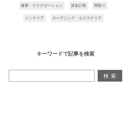
さま。こんなに開放的な大空間なのに、
健康・リラクゼーション
資金計画
間取り
高い断熱性能に守られて一年を通して心
地よく、「寒さが厳しい岩手の冬も暖か
インテリア
ガーデニング・エクステリア
く快適に過ごせました」とお喜びです。
キーワードで記事を検索
検 索