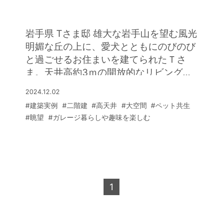
望する眺めのいい住まい
お酒を楽しんだり、お子さまの遊び場と
しても活躍しています。玄関ホールの続
きにしつらえたラグジュアリーなバーラ
岩手県 Tさま邸 雄大な岩手山を望む風光
ウンジも見逃せません。ここはゲストを
明媚な丘の上に、愛犬とともにのびのび
ウェルカムドリンクでおもてなしするス
と過ごせるお住まいを建てられたＴさ
ペース。ライトアップされた坪庭も美し
ま。天井高約3ｍの開放的なリビングに
く、贅沢なひとときを提供できます。さ
は、壁いっぱいに大きな窓が広がり、そ
2024.12.02
らに2階には専用バルコニーで外気浴も
こから見える景色はまるで絵画を切り取
#建築実例
#二階建
#高天井
#大空間
#ペット共生
楽しめるサウナルームも設置。リゾート
ったかのよう。美しい山を借景に、ゆっ
#眺望
#ガレージ暮らしや趣味を楽しむ
感に満ちた心豊かな家時間を満喫されて
たりと心地よい時間が流れています。
います。
土間スペースを広く取った玄関は愛犬と
の散歩の支度をするのにも便利だそう。
玄関からインナーガレージや中庭を見な
がらリビングへと続くタイル張りの廊下
1
は、美術館の回廊のような佇まいで、サ
ニタリーなどのプライベートエリアを壁
で隠すようにレイアウトしています。