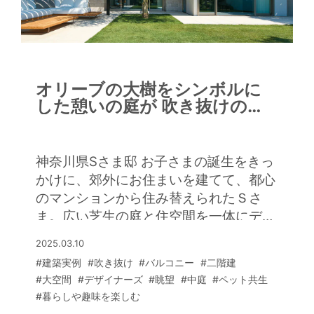
オリーブの大樹をシンボルに
した憩いの庭が 吹き抜けのリ
ビングとつながる癒やしの住
まい
神奈川県Sさま邸 お子さまの誕生をきっ
かけに、郊外にお住まいを建てて、都心
のマンションから住み替えられたＳさ
ま。広い芝生の庭と住空間を一体にデザ
インし、別荘地のような癒やしを感じる
2025.03.10
暮らしを叶えられました。 リビングを
#建築実例
#吹き抜け
#バルコニー
#二階建
吹き抜けにしたＬＤＫは約50帖もある
#大空間
#デザイナーズ
#眺望
#中庭
#ペット共生
大空間。大きな吹き抜けに光の格子を連
#暮らしや趣味を楽しむ
ねたようなペンダント照明がアート作品