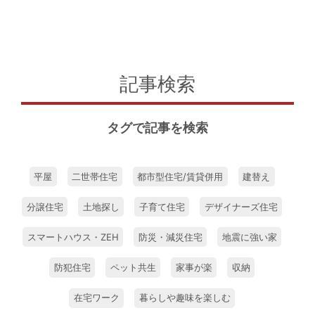
すっきりと洗練されたインテリアにも目
が惹きつけられます。床と天井、建具の
色調はモノトーンで統一感を持たせ、装
飾を抑えながら直線を意識したシンプル
な空間デザインに。タイル張りの床は愛
記事検索
犬たちが楽しく走り回れるよう、滑りに
くい素材を採用しました。一方、キッチ
タグで記事を検索
ンの壁面収納やパントリー、リビングか
ら見えない位置に設けた大容量の収納な
どでスッキリ片付く暮らしを実現。機能
平屋
二世帯住宅
都市型住宅/賃貸併用
建替え
的でありながら、生活感を出さないよう
に考えられた収納プランが美しい暮らし
分譲住宅
土地探し
子育て住宅
デザイナーズ住宅
を支えています。 「ソファに座って景
スマートハウス・ZEH
防災・減災住宅
地震に強い家
色を眺めたり、愛犬と一緒に遊んだり。
大きな窓から四季折々に変化していく山
防犯住宅
ペット共生
家事が楽
収納
の姿を楽しむことができるので、家時間
が格別なものになりました」と微笑むＴ
在宅ワーク
暮らしや趣味を楽しむ