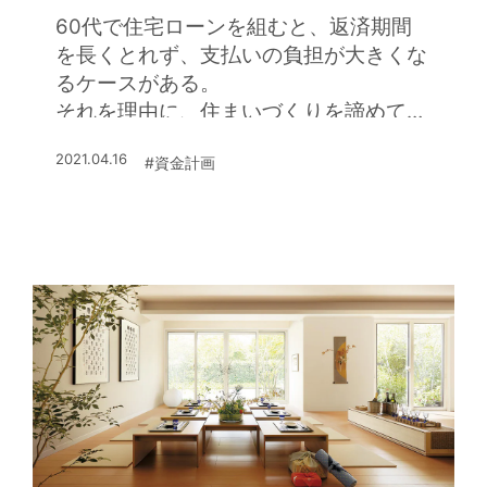
60代で住宅ローンを組むと、返済期間
を長くとれず、支払いの負担が大きくな
るケースがある。
それを理由に、住まいづくりを諦めてし
まう人も少なくない。
2021.04.16
#資金計画
だが、「ミサワ リ・バース60+」を利用
すれば、利息のみの返済で、ゆとりある
資金計画が可能だ。