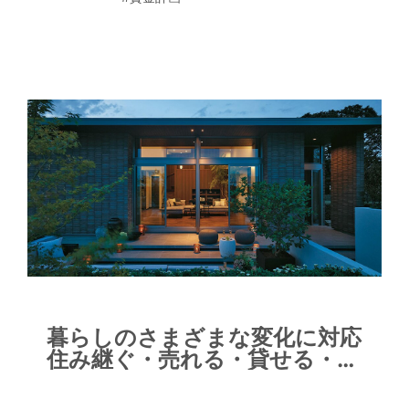
年代別の返済シミュレーションを通し
て、将来も安心できる資金計画を考えて
みよう。
暮らしのさまざまな変化に対応
住み継ぐ・売れる・貸せる・返
せる