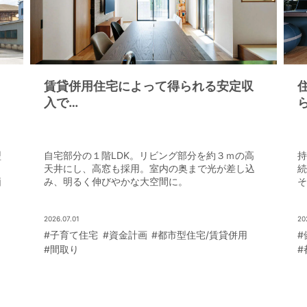
賃貸併用住宅によって得られる安定収
入で
こだわりを追求した理想の住まいを実
現
Case Study②
型
自宅部分の１階LDK。リビング部分を約３ｍの高
持
［東京都 Kさま邸］
天井にし、高窓も採用。室内の奥まで光が差し込
続
価
み、明るく伸びやかな大空間に。
そ
2026.07.01
20
#子育て住宅
#資金計画
#都市型住宅/賃貸併用
#
#間取り
#