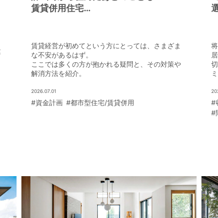
賃貸併用住宅
Ｑ＆Ａ
賃貸経営が初めてという方にとっては、さまざま
将
建
な不安があるはず。
居
ここでは多くの方が抱かれる疑問と、その対策や
切
た
解消方法を紹介。
ミ
デ
い
2026.07.01
20
#資金計画
#都市型住宅/賃貸併用
#
#