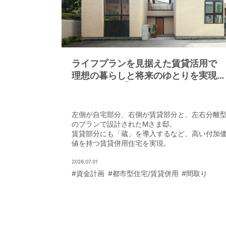
ライフプランを見据えた賃貸活用で
理想の暮らしと将来のゆとりを実現
CaseStudy①
［埼玉県Mさま邸］
左側が自宅部分、右側が賃貸部分と、左右分離
のプランで設計されたMさま邸。
賃貸部分にも「蔵」を導入するなど、高い付加
値を持つ賃貸併用住宅を実現。
2026.07.01
#資金計画
#都市型住宅/賃貸併用
#間取り