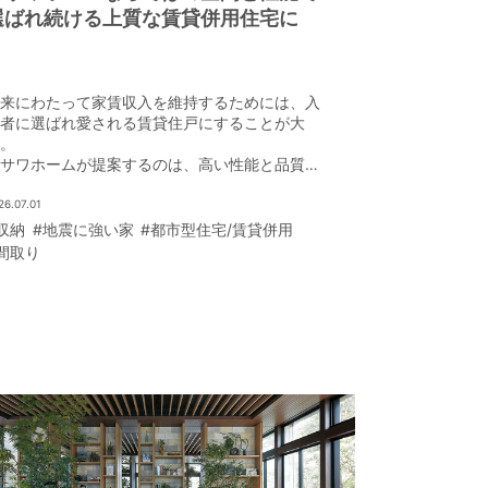
選ばれ続ける上質な賃貸併用住宅に
来にわたって家賃収入を維持するためには、入
者に選ばれ愛される賃貸住戸にすることが大
。
サワホームが提案するのは、高い性能と品質、
ザイン性によって、住まう人の満足が続く住ま
だ。
26.07.01
収納
#地震に強い家
#都市型住宅/賃貸併用
間取り