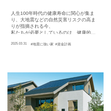
こだわる
人生100年時代の健康寿命に関心が集ま
り、大地震などの自然災害リスクの高ま
りが指摘される今、
私たちが必要としているのは、健康的な
暮らしに貢献でき、強靭でレジリエンス
2025.03.31
#地震に強い家
#資金計画
性にすぐれた住まいだ。