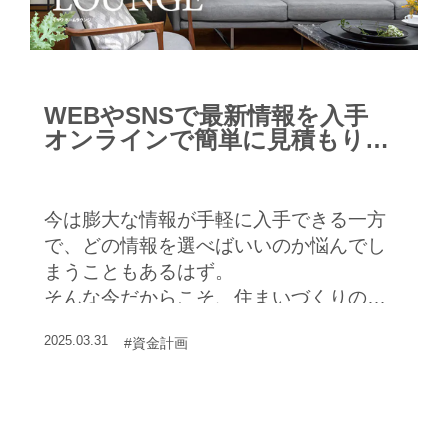
WEBやSNSで最新情報を入手
オンラインで簡単に見積もりも
できる
今は膨大な情報が手軽に入手できる一方
で、どの情報を選べばいいのか悩んでし
まうこともあるはず。
そんな今だからこそ、住まいづくりのプ
ロである住宅メーカーのWEBサイトを活
2025.03.31
#資金計画
用してみよう。