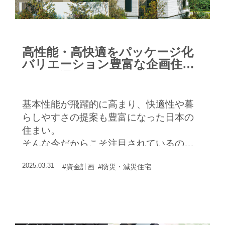
高性能・高快適をパッケージ化
バリエーション豊富な企画住宅
という選択
基本性能が飛躍的に高まり、快適性や暮
らしやすさの提案も豊富になった日本の
住まい。
そんな今だからこそ注目されているの
が、高性能と高快適をパッケージ化した
2025.03.31
#資金計画
#防災・減災住宅
「企画住宅」だ。