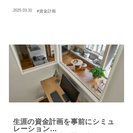
ローンの選択や、住宅支援策の賢い活用
2025.03.31
#資金計画
が大切だ。
生涯の資金計画を事前にシミュ
レーション