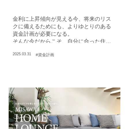
国の住宅支援策も賢く利用しよ
う
金利に上昇傾向が見える今、将来のリス
クに備えるためにも、よりゆとりのある
資金計画が必要になる。
そんな今だからこそ、自分に合った住宅
ローンの選択や、住宅支援策の賢い活用
2025.03.31
#資金計画
が大切だ。