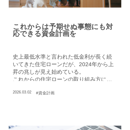
これからは予期せぬ事態にも対
応できる資金計画を
史上最低水準と言われた低金利が長く続
いてきた住宅ローンだが、2024年から上
昇の兆しが見え始めている。
これからの住宅ローンの取り組み方につ
いて、資金計画のプロフェッショナルに
2026.03.02
#資金計画
お話しをうかがった。