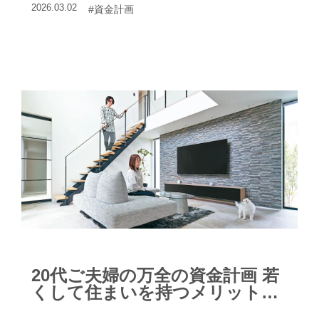
2026.03.02
#資金計画
これからの資金計画について考えてみよ
う。
20代ご夫婦の万全の資金計画 若
くして住まいを持つメリットと
は