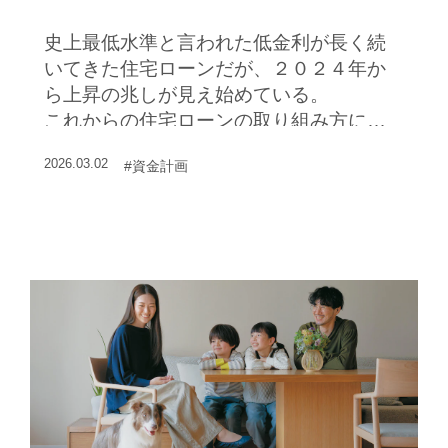
史上最低水準と言われた低金利が長く続
いてきた住宅ローンだが、２０２４年か
ら上昇の兆しが見え始めている。
これからの住宅ローンの取り組み方につ
いて、資金計画のプロフェッショナルに
2026.03.02
#資金計画
お話しをうかがった。