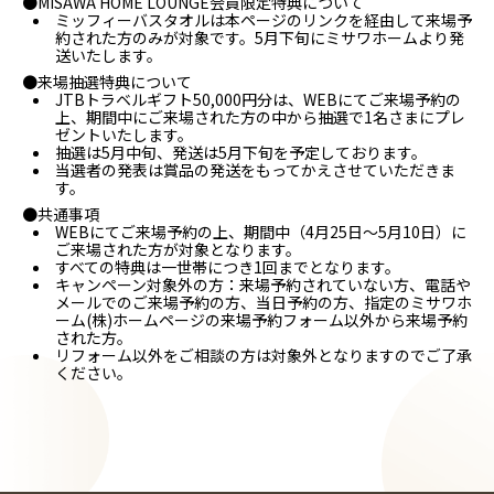
●MISAWA HOME LOUNGE会員限定特典について
ミッフィーバスタオルは本ページのリンクを経由して来場予
約された方のみが対象です。5月下旬にミサワホームより発
送いたします。
●来場抽選特典について
JTBトラベルギフト50,000円分は、WEBにてご来場予約の
上、期間中にご来場された方の中から抽選で1名さまにプレ
ゼントいたします。
抽選は5月中旬、発送は5月下旬を予定しております。
当選者の発表は賞品の発送をもってかえさせていただきま
す。
●共通事項
WEBにてご来場予約の上、期間中（4月25日～5月10日）に
ご来場された方が対象となります。
すべての特典は一世帯につき1回までとなります。
キャンペーン対象外の方：来場予約されていない方、電話や
メールでのご来場予約の方、当日予約の方、指定のミサワホ
ーム(株)ホームページの来場予約フォーム以外から来場予約
された方。
リフォーム以外をご相談の方は対象外となりますのでご了承
ください。