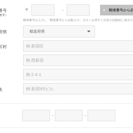
〒
-
番号
郵便番号から
数字）
郵便番号を入力し「郵便番号から自動入力」ボタンを押すと住所が自動的に表示
府県
町村
名
-
-