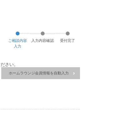
ご相談
内容
入力
内容
確認
受付
完了
入力
ください。
ホームラウンジ会員情報を自動入力