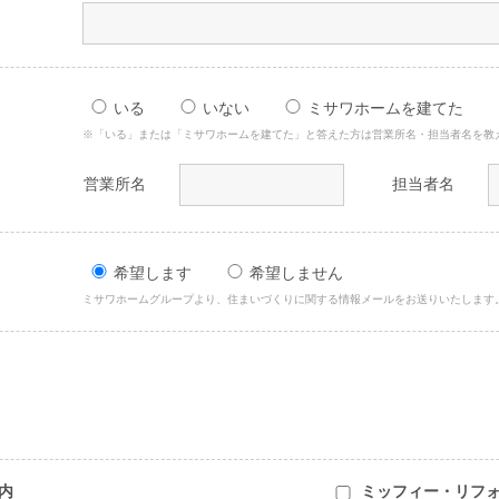
いる
いない
ミサワホームを建てた
※「いる」または「ミサワホームを建てた」と答えた方は営業所名・担当者名を教
営業所名
担当者名
希望します
希望しません
ミサワホームグループより、住まいづくりに関する情報メールをお送りいたします
内
ミッフィー・リフ