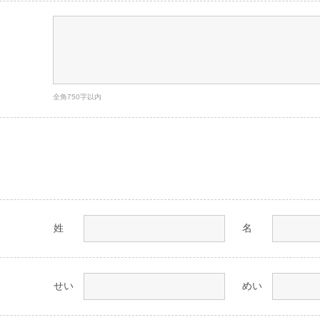
全角750字以内
姓
名
せい
めい