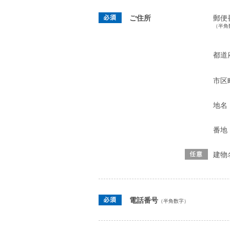
ご住所
郵便
（半角
都道
市区
地名
番地
建物
電話番号
（半角数字）