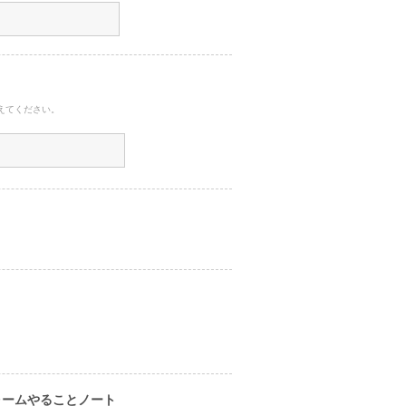
えてください。
。
ォームやることノート