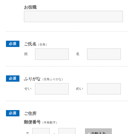
お役職
ご氏名
（全角）
姓
名
ふりがな
（全角ふりがな）
せい
めい
ご住所
郵便番号
（半角数字）
〒
-
自動入力