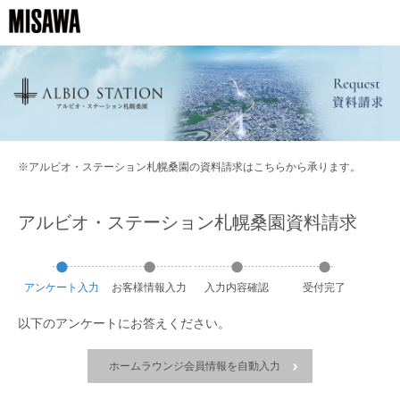
※アルビオ・ステーション札幌桑園の資料請求はこちらから承ります。
アルビオ・ステーション札幌桑園資料請求
アンケート
入力
お客様
情報
入力
入力
内容
確認
受付
完了
以下のアンケートにお答えください。
ホームラウンジ会員情報を自動入力