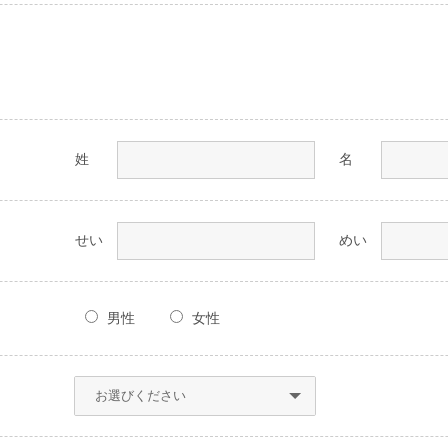
姓
名
せい
めい
男性
女性