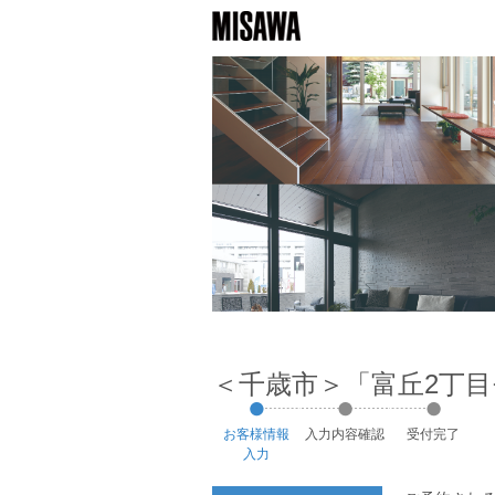
＜千歳市＞「富丘2丁目
お客様
情報
入力
内容
確認
受付
完了
入力