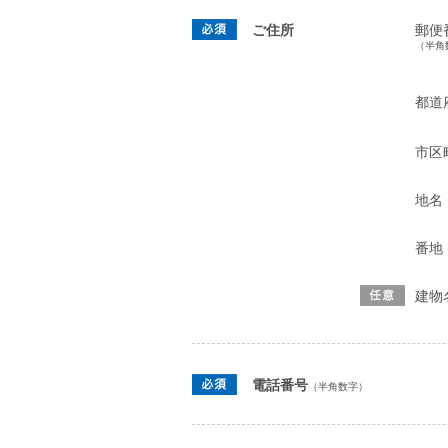
ご住所
郵便
（半角
都道
市区
地名
番地
建物
電話番号
（半角数字）