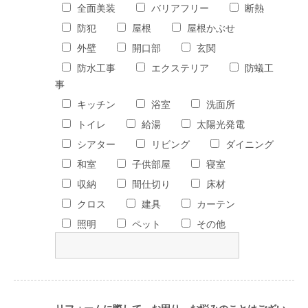
全面美装
バリアフリー
断熱
防犯
屋根
屋根かぶせ
外壁
開口部
玄関
防水工事
エクステリア
防蟻工
事
キッチン
浴室
洗面所
トイレ
給湯
太陽光発電
シアター
リビング
ダイニング
和室
子供部屋
寝室
収納
間仕切り
床材
クロス
建具
カーテン
照明
ペット
その他