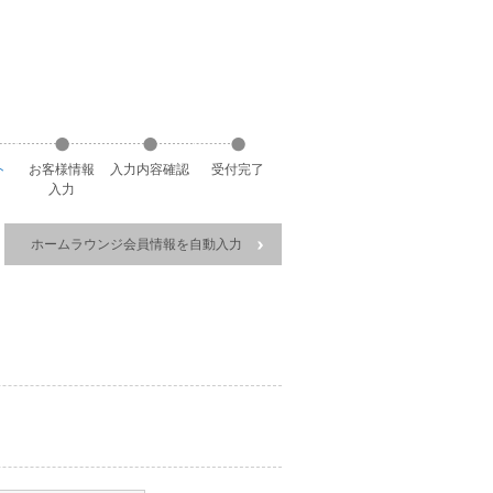
ト
お客様
情報
入力
内容
確認
受付
完了
入力
ホームラウンジ会員情報を自動入力