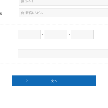
名
-
-
次へ