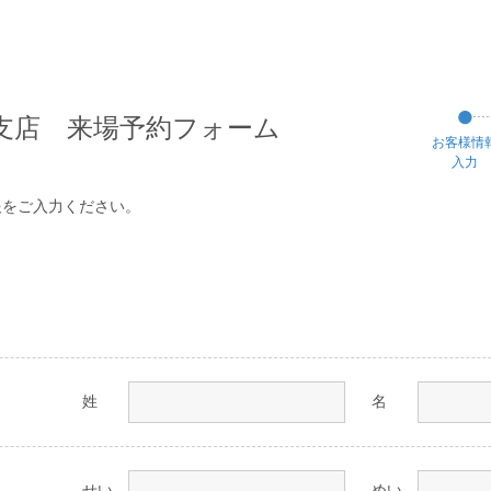
支店 来場予約フォーム
お客様
情
入力
報をご入力ください。
姓
名
せい
めい