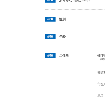
ふりがな
（全角ふりがな）
性別
年齢
ご住所
郵便
（半角
都道
市区
地名