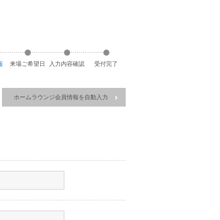
報
来場ご希望日
入力
内容
確認
受付
完了
ホームラウンジ会員情報を自動入力