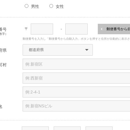
男性
女性
〒
-
番号
郵便番号から
数字）
郵便番号を入力し「郵便番号から自動入力」ボタンを押すと住所が自動的に表示
府県
町村
名