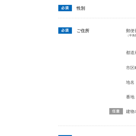
性別
ご住所
郵便
（半角
都道
市区
地名
番地
建物