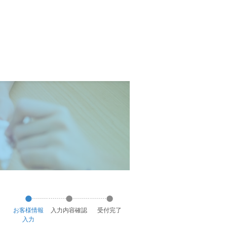
お客様
情報
入力
内容
確認
受付
完了
入力