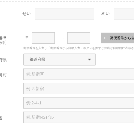
せい
めい
〒
-
番号
郵便番号から
数字）
郵便番号を入力し「郵便番号から自動入力」ボタンを押すと住所が自動的に表示
府県
町村
名