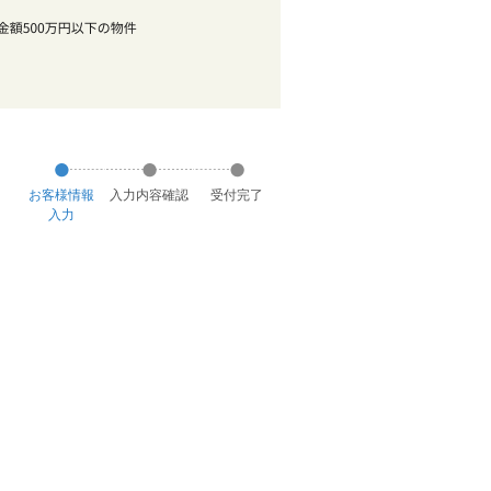
お客様
情報
入力
内容
確認
受付
完了
入力