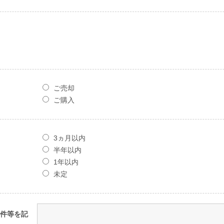
ご売却
ご購入
3ヵ月以内
半年以内
1年以内
未定
件等を記