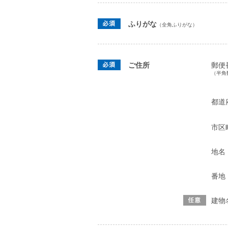
ふりがな
（全角ふりがな）
ご住所
郵便
（半角
都道
市区
地名
番地
建物