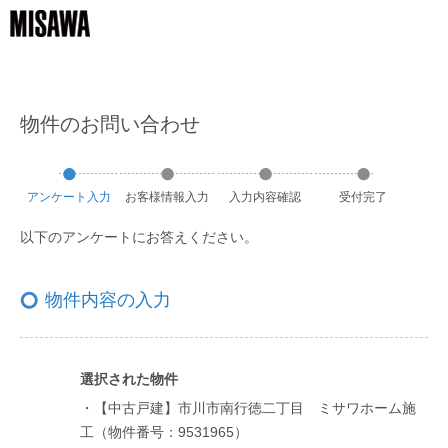
物件のお問い合わせ
アンケート
入力
お客様
情報
入力
入力
内容
確認
受付
完了
以下のアンケートにお答えください。
物件内容の入力
選択された物件
・【中古戸建】市川市南行徳二丁目 ミサワホーム施
工（物件番号：9531965）