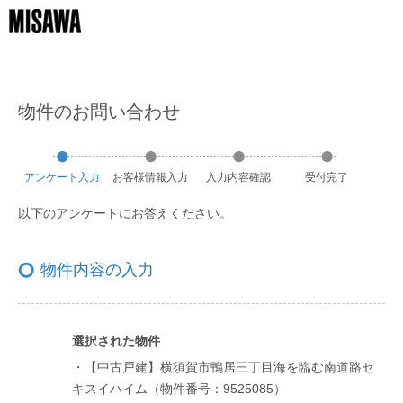
物件のお問い合わせ
アンケート
入力
お客様
情報
入力
入力
内容
確認
受付
完了
以下のアンケートにお答えください。
物件内容の入力
選択された物件
・【中古戸建】横須賀市鴨居三丁目海を臨む南道路セ
キスイハイム（物件番号：9525085）