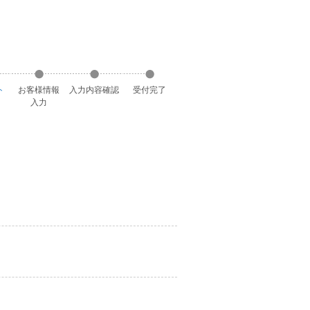
ト
お客様
情報
入力
内容
確認
受付
完了
入力